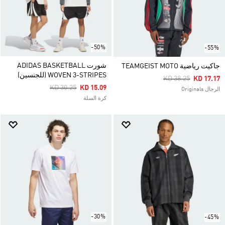
-50%
-55%
شورت ADIDAS BASKETBALL
جاكيت رياضية TEAMGEIST MOTO
WOVEN 3-STRIPES (للجنسين)
Price Reduced Fro
To
KD 38.25
KD 17.17
Price Reduced From
To
KD 30.25
KD 15.09
الرجال Originals
كرة السلة
-30%
-45%