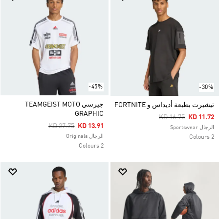
-45%
-30%
جيرسي TEAMGEIST MOTO
تيشيرت بطبعة أديداس و FORTNITE
GRAPHIC
Price Reduced Fro
To
KD 16.75
KD 11.72
Price Reduced From
To
KD 27.75
KD 13.91
الرجال Sportswear
الرجال Originals
2 Colours
2 Colours