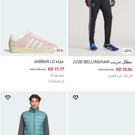
-55%
-45%
حذاء JABBAR LO
بنطال تدريب JUDE BELLINGHAM
Price Reduced From
To
KD 38.25
KD 17.17
Price Reduced Fro
To
KD 20.00
KD 10.04
Originals
الرجال كرة القدم
2 Colours