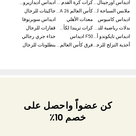
اديداس اورجينال ملابس
كرات كرة القدم للرجال
اديداس أديدازيرو معدات الجري
ملابس السباحة للرجال
كأس العالم FIFA 26™
جاكيتات للرجال
اديداس كامبوس
معدات الأهلي
اديداس سوبرنوفا
بدلات رياضية للنساء
كرات تريندا لكأس العالم FIFA 26™
قفازات للرجال
اديداس تايكوندو أورجنالز
F50 اديداس
حذاء جري رجالي
أحذية التزلج للرجال
فرق كأس العالم FIFA 26™
بنطلونات للرجال
كن عضواً واحصل على
خصم 10٪