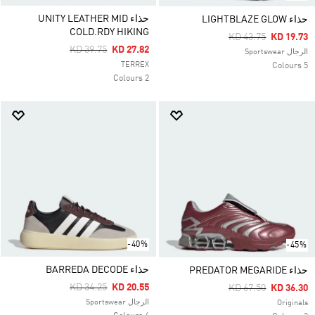
حذاء UNITY LEATHER MID
حذاء LIGHTBLAZE GLOW
COLD.RDY HIKING
Price Reduced Fro
To
KD 43.75
KD 19.73
Price Reduced From
To
KD 39.75
KD 27.82
الرجال Sportswear
TERREX
5 Colours
2 Colours
-40%
-45%
حذاء BARREDA DECODE
حذاء PREDATOR MEGARIDE
Price Reduced From
To
KD 34.25
KD 20.55
Price Reduced Fro
To
KD 67.50
KD 36.30
الرجال Sportswear
Originals