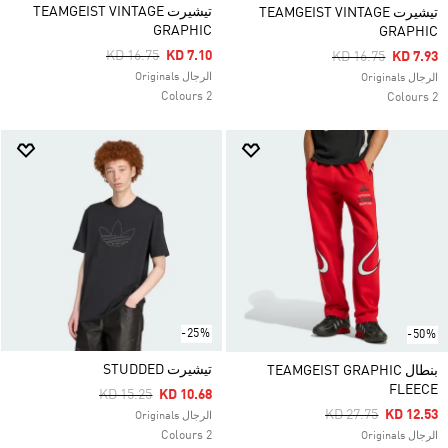
تيشيرت TEAMGEIST VINTAGE
تيشيرت TEAMGEIST VINTAGE
GRAPHIC
GRAPHIC
Price Reduced From
To
KD 16.75
KD 7.10
Price Reduced Fr
To
KD 16.75
KD 7.93
الرجال Originals
الرجال Originals
2 Colours
2 Colours
-25%
-50%
تيشيرت STUDDED
بنطال TEAMGEIST GRAPHIC
FLEECE
Price Reduced From
To
KD 15.25
KD 10.68
Price Reduced Fro
To
KD 27.75
KD 12.53
الرجال Originals
2 Colours
الرجال Originals