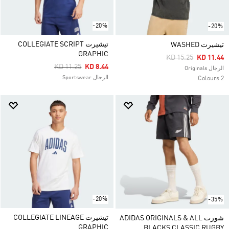
-20%
-20%
تيشيرت COLLEGIATE SCRIPT
تيشيرت WASHED
GRAPHIC
Price Reduced Fro
To
KD 15.25
KD 11.44
Price Reduced From
To
KD 11.25
KD 8.44
الرجال Originals
الرجال Sportswear
2 Colours
-20%
-35%
تيشيرت COLLEGIATE LINEAGE
شورت ADIDAS ORIGINALS & ALL
GRAPHIC
BLACKS CLASSIC RUGBY