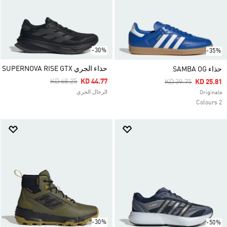
-30%
-35%
حذاء الجري SUPERNOVA RISE GTX
حذاء SAMBA OG
Price Reduced From
To
KD 68.25
KD 44.77
Price Reduced Fro
To
KD 39.75
KD 25.81
الرجال الجري
Originals
2 Colours
-30%
-50%