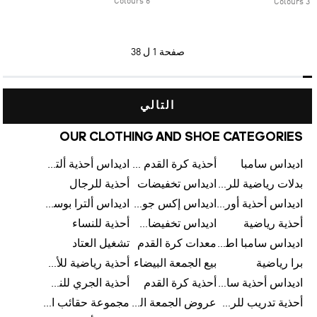
6 Colours
3 Colours
صفحة
1 ل 38
التالي
OUR CLOTHING AND SHOE CATEGORIES
اديداس سامبا
أحذية كرة القدم للرجال
اديداس أحذية ألترا بوست للرجال
بدلات رياضية للرجال
اديداس تخفيضات
أحذية للرجال
اديداس أحذية أورجينالز
اديداس إكس جود بيلينغهام
اديداس ألترا بوست
أحذية رياضية
اديداس تخفيضات للأطفال
أحذية للنساء
اديداس سامبا اطفال
معدات كرة القدم
تشغيل العتاد
برا رياضية
بيع الجمعة البيضاء
أحذية رياضية للأطفال
اديداس أحذية سامبا للنساء
أحذية كرة القدم
أحذية الجري للنساء
أحذية تدريب للرجال
عروض الجمعة البيضاء للرجال
مجموعة حقائب الظهر