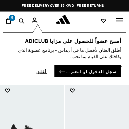
ا
Pause
FREE RETURNS
promotion
rotation
0
Men
Cyber Monday
أصبح عضواً للحصول على مزايا ADICLUB
MEN
أطلق العنان لأفضل ما في أديداس - برنامج عضوية الذي
(1807)
يكافئك على القيام بما تحب.
فلتر و صنف
صور كبيرة
سجل الدخول أو انضم الآن
أغلق