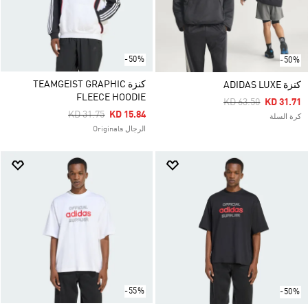
-50%
-50%
كنزة TEAMGEIST GRAPHIC
كنزة ADIDAS LUXE
FLEECE HOODIE
Price Reduced Fro
To
KD 63.50
KD 31.71
Price Reduced From
To
KD 31.75
KD 15.84
كرة السلة
الرجال Originals
-55%
-50%