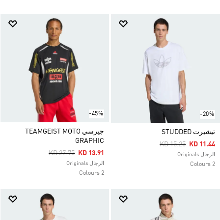
-45%
-20%
جيرسي TEAMGEIST MOTO
تيشيرت STUDDED
GRAPHIC
Price Reduced Fro
To
KD 15.25
KD 11.44
Price Reduced From
To
KD 27.75
KD 13.91
الرجال Originals
الرجال Originals
2 Colours
2 Colours