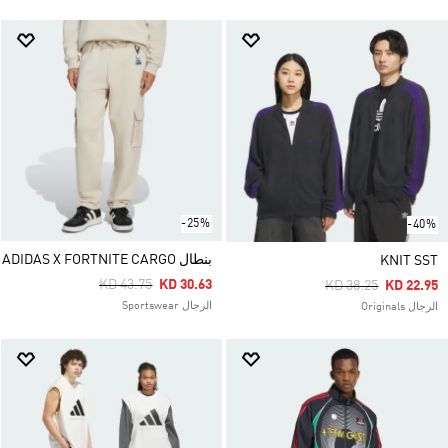
-25%
-40%
بنطال ADIDAS X FORTNITE CARGO
KNIT SST
Price Reduced From
To
KD 43.75
KD 30.63
Price Reduced Fro
To
KD 38.25
KD 22.95
الرجال Sportswear
الرجال Originals