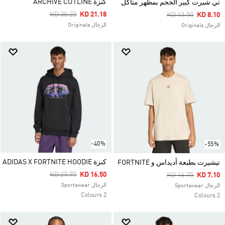
كنزة ARCHIVE CUTLINE
تي شيرت كبير الحجم بمظهر متآكل
Price Reduced From
To
KD 30.25
KD 21.18
Price Reduced Fr
To
KD 13.50
KD 8.10
الرجال Originals
الرجال Originals
-40%
-55%
كنزة ADIDAS X FORTNITE HOODIE
تيشيرت بطبعة أديداس و FORTNITE
Price Reduced From
To
KD 27.75
KD 16.50
Price Reduced Fr
To
KD 16.75
KD 7.10
الرجال Sportswear
الرجال Sportswear
2 Colours
2 Colours