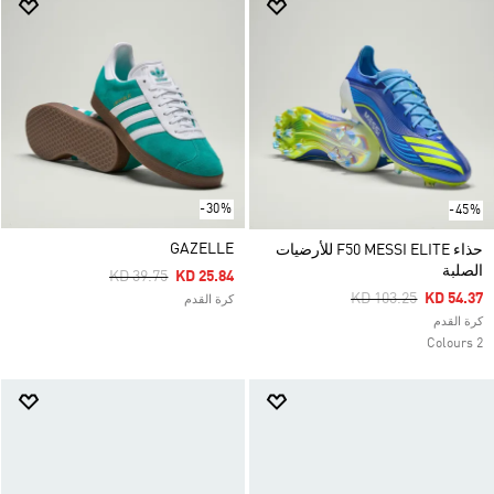
-30%
-45%
GAZELLE
حذاء F50 MESSI ELITE للأرضيات
الصلبة
Price Reduced From
To
KD 39.75
KD 25.84
Price Reduced From
To
KD 103.25
KD 54.37
كرة القدم
كرة القدم
2 Colours