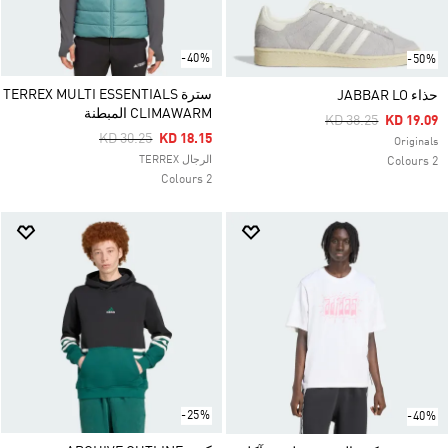
-40%
-50%
سترة TERREX MULTI ESSENTIALS
حذاء JABBAR LO
CLIMAWARM المبطنة
Price Reduced Fro
To
KD 38.25
KD 19.09
Price Reduced From
To
KD 30.25
KD 18.15
Originals
الرجال TERREX
2 Colours
2 Colours
-25%
-40%