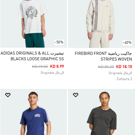
-50%
-40%
تيشيرت ADIDAS ORIGINALS & ALL
جاكيت رياضية FIREBIRD FRONT
BLACKS LOOSE GRAPHIC SS
STRIPES WOVEN
Price Reduced From
To
KD 19.00
KD 8.99
Price Reduced Fro
To
KD 30.25
KD 18.15
الرجال Originals
الرجال Originals
2 Colours