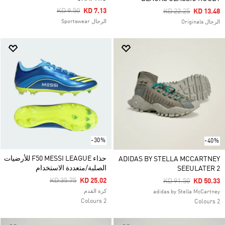
Price Reduced From
To
KD 9.50
KD 7.13
Price Reduced Fro
To
KD 22.25
KD 13.48
الرجال Sportswear
الرجال Originals
-30%
-40%
حذاء F50 MESSI LEAGUE للأرضيات
ADIDAS BY STELLA MCCARTNEY
الصلبة/متعددة الاستخدام
SEEULATER 2
Price Reduced From
To
KD 35.75
KD 25.02
Price Reduced Fro
To
KD 91.50
KD 50.33
كرة القدم
adidas by Stella McCartney
2 Colours
2 Colours