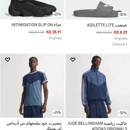
-45%
-30%
حذاء INTIMIDATION SLIP ON
شبشب ADILETTE LITE
Price Reduced From
To
KD 51.75
KD 25.91
Price Reduced Fr
To
KD 12.75
KD 8.29
Originals
Originals
4 Colours
-45%
-50%
تيشيرت جود بيلينجهام من أديداس
جاكيت رياضية JUDE BELLINGHAM
أوريجينالز
ADIDAS ORIGINALS