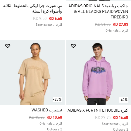
تي شيرت جرافيكي بالخطوط الثلاثة
جاكيت رياضية ADIDAS ORIGINALS
وأضواء كرة السلة
& ALL BLACKS PLAID WOVEN
FIREBIRD
Price Reduced From
To
KD 9.50
KD 6.65
Price Reduced Fro
To
KD 51.75
KD 27.83
الرجال Sportswear
الرجال Originals
-25%
-40%
تيشيرت WASHED
كنزة ADIDAS X FORTNITE HOODIE
Price Reduced From
To
KD 15.25
KD 10.68
Price Reduced Fro
To
KD 27.75
KD 16.65
الرجال Originals
الرجال Sportswear
2 Colours
2 Colours