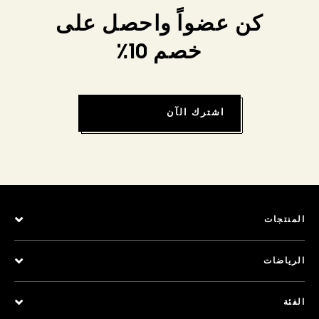
كن عضواً واحصل على
خصم 10٪
اشترك الآن
المنتجات
الرياضات
الفئة