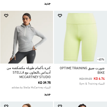
جديد
-60%
كنزة بأكمام طويلة مكشكشة من
شورت ضيق OPTIME TRAINING
أديداس بالتعاون مع STELLA
BIKE
MCCARTNEY STUDIO
Price Reduced Fr
To
KD 19.25
KD 6.74
KD 39.75
النساء Gym & Training
النساء adidas by Stella McCartney
جديد