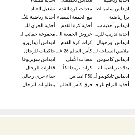
أحذية رياضية
اديداس تخفيضات للأطفال
أحذية للنساء
اديداس سامبا اطفال
معدات كرة القدم
تشغيل العتاد
برا رياضية
بيع الجمعة البيضاء
أحذية رياضية للأطفال
اديداس أحذية سامبا للنساء
أحذية كرة القدم
أحذية الجري للنساء
أحذية تدريب للرجال
عروض الجمعة البيضاء للرجال
مجموعة حقائب الظهر
اديداس اورجينال ملابس
كرات كرة القدم للرجال
اديداس أديدازيرو معدات الجري
ملابس السباحة للرجال
كأس العالم FIFA 26™
جاكيتات للرجال
اديداس كامبوس
معدات الأهلي
اديداس سوبرنوفا
بدلات رياضية للنساء
كرات تريندا لكأس العالم FIFA 26™
قفازات للرجال
اديداس تايكوندو أورجنالز
F50 اديداس
حذاء جري رجالي
أحذية التزلج للرجال
فرق كأس العالم FIFA 26™
بنطلونات للرجال