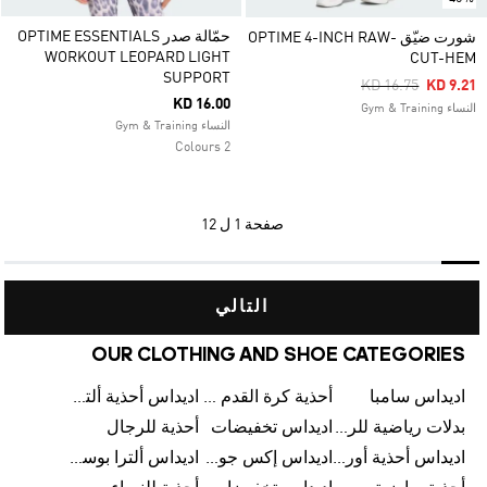
حمّالة صدر OPTIME ESSENTIALS
شورت ضيّق OPTIME 4-INCH RAW-
WORKOUT LEOPARD LIGHT
CUT-HEM
SUPPORT
Price Reduced Fr
To
KD 16.75
KD 9.21
KD 16.00
النساء Gym & Training
النساء Gym & Training
2 Colours
صفحة
1 ل 12
التالي
OUR CLOTHING AND SHOE CATEGORIES
اديداس سامبا
أحذية كرة القدم للرجال
اديداس أحذية ألترا بوست للرجال
بدلات رياضية للرجال
اديداس تخفيضات
أحذية للرجال
اديداس أحذية أورجينالز
اديداس إكس جود بيلينغهام
اديداس ألترا بوست