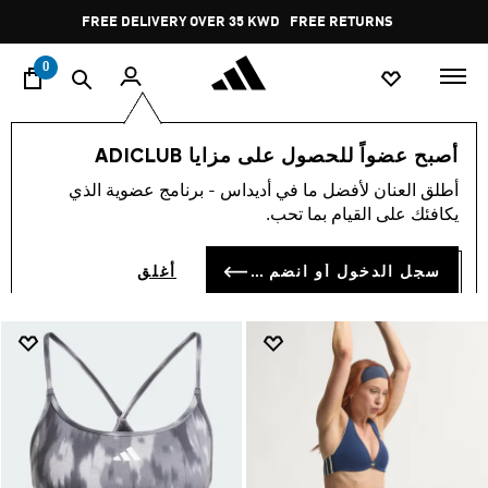
ا
Pause
FREE RETURNS
promotion
rotation
0
Gym & Training
النساء
ملابس
بناطيل ضيّقة للنساء
أصبح عضواً للحصول على مزايا ADICLUB
GYM & TRAINING
أطلق العنان لأفضل ما في أديداس - برنامج عضوية الذي
(530)
يكافئك على القيام بما تحب.
فلتر و صنف
صور كبيرة
سجل الدخول أو انضم الآن
أغلق