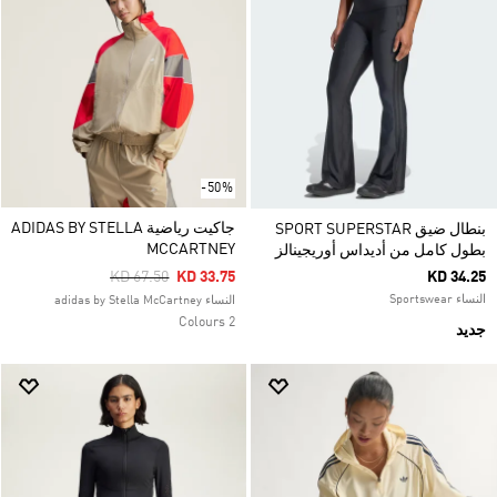
-50%
جاكيت رياضية ADIDAS BY STELLA
بنطال ضيق SPORT SUPERSTAR
MCCARTNEY
بطول كامل من أديداس أوريجينالز
Price Reduced From
To
KD 67.50
KD 33.75
KD 34.25
النساء Sportswear
النساء adidas by Stella McCartney
2 Colours
جديد