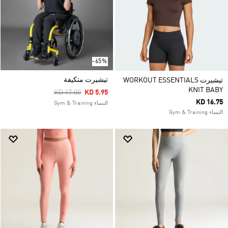
-65%
تيشيرت متكيفة
تيشيرت WORKOUT ESSENTIALS
KNIT BABY
Price Reduced From
To
KD 17.00
KD 5.95
KD 16.75
النساء Gym & Training
النساء Gym & Training