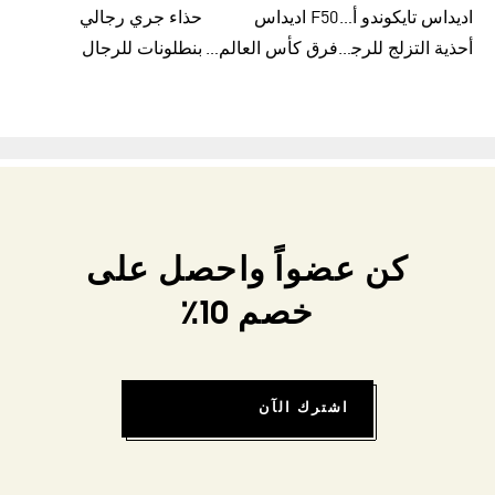
اديداس تايكوندو أورجنالز
F50 اديداس
حذاء جري رجالي
أحذية التزلج للرجال
فرق كأس العالم FIFA 26™
بنطلونات للرجال
كن عضواً واحصل على
خصم 10٪
اشترك الآن