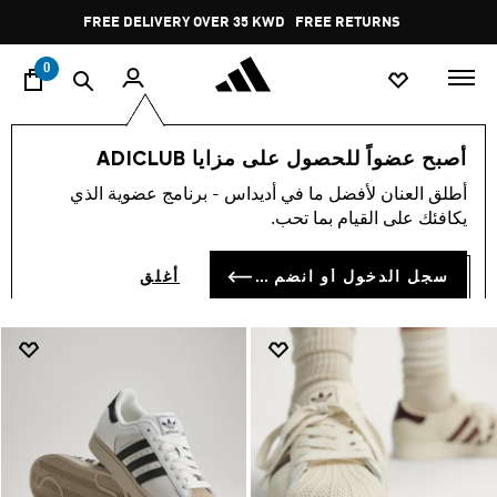
ا
Pause
FREE RETURNS
promotion
rotation
0
Superstar
النساء
أحذية
أوريجينالز
أصبح عضواً للحصول على مزايا ADICLUB
SUPERSTAR
أطلق العنان لأفضل ما في أديداس - برنامج عضوية الذي
(71)
يكافئك على القيام بما تحب.
فلتر و صنف
صور كبيرة
سجل الدخول أو انضم الآن
أغلق