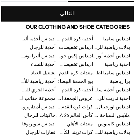
التالي
OUR CLOTHING AND SHOE CATEGORIES
اديداس سامبا
أحذية كرة القدم للرجال
اديداس أحذية ألترا بوست للرجال
بدلات رياضية للرجال
اديداس تخفيضات
أحذية للرجال
اديداس أحذية أورجينالز
اديداس إكس جود بيلينغهام
اديداس ألترا بوست
أحذية رياضية
اديداس تخفيضات للأطفال
أحذية للنساء
اديداس سامبا اطفال
معدات كرة القدم
تشغيل العتاد
برا رياضية
بيع الجمعة البيضاء
أحذية رياضية للأطفال
اديداس أحذية سامبا للنساء
أحذية كرة القدم
أحذية الجري للنساء
أحذية تدريب للرجال
عروض الجمعة البيضاء للرجال
مجموعة حقائب الظهر
اديداس اورجينال ملابس
كرات كرة القدم للرجال
اديداس أديدازيرو معدات الجري
ملابس السباحة للرجال
كأس العالم FIFA 26™
جاكيتات للرجال
اديداس كامبوس
معدات الأهلي
اديداس سوبرنوفا
بدلات رياضية للنساء
كرات تريندا لكأس العالم FIFA 26™
قفازات للرجال