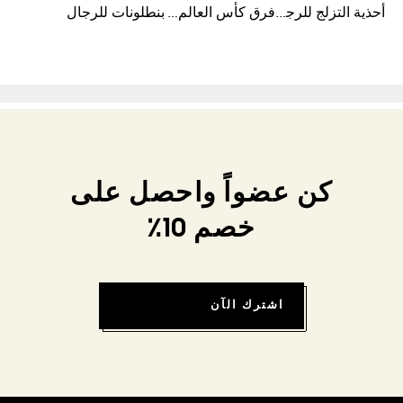
أحذية التزلج للرجال
فرق كأس العالم FIFA 26™
بنطلونات للرجال
كن عضواً واحصل على
خصم 10٪
اشترك الآن