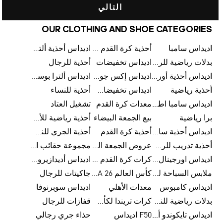
التالي
OUR CLOTHING AND SHOE CATEGORIES
اديداس سامبا
أحذية كرة القدم للرجال
اديداس أحذية ألترا بوست للرجال
بدلات رياضية للرجال
اديداس تخفيضات
أحذية للرجال
اديداس أحذية أورجينالز
اديداس إكس جود بيلينغهام
اديداس ألترا بوست
أحذية رياضية
اديداس تخفيضات للأطفال
أحذية للنساء
اديداس سامبا اطفال
معدات كرة القدم
تشغيل العتاد
برا رياضية
بيع الجمعة البيضاء
أحذية رياضية للأطفال
اديداس أحذية سامبا للنساء
أحذية كرة القدم
أحذية الجري للنساء
أحذية تدريب للرجال
عروض الجمعة البيضاء للرجال
مجموعة حقائب الظهر
اديداس اورجينال ملابس
كرات كرة القدم للرجال
اديداس أديدازيرو معدات الجري
ملابس السباحة للرجال
كأس العالم FIFA 26™
جاكيتات للرجال
اديداس كامبوس
معدات الأهلي
اديداس سوبرنوفا
بدلات رياضية للنساء
كرات تريندا لكأس العالم FIFA 26™
قفازات للرجال
اديداس تايكوندو أورجنالز
F50 اديداس
حذاء جري رجالي