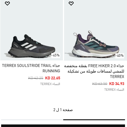
-45%
-40%
حذاء TERREX SOULSTRIDE TRAIL
حذاء FREE HIKER 2.0 بقصّة منخفضة
RUNNING
للمشي لمسافات طويلة من تشكيلة
TERREX
Price Reduced From
To
KD 42.25
KD 22.65
Price Reduced Fro
To
KD 63.50
KD 34.93
النساء TERREX
النساء TERREX
صفحة
1 ل 2