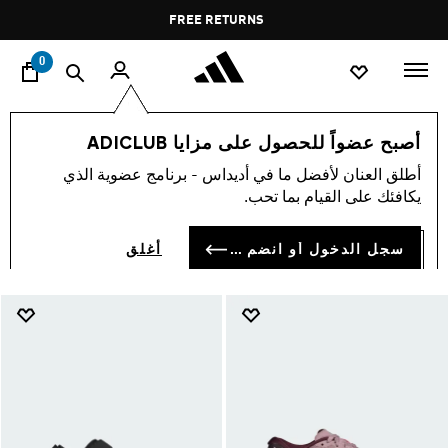
ا
Pause
FREE DELIVERY OVER 35 KWD
FREE RETURNS
promotion
rotation
0
النساء
أحذية
احذية للرياضات الخارجية
أصبح عضواً للحصول على مزايا ADICLUB
احذية للرياضات الخارجية
أطلق العنان لأفضل ما في أديداس - برنامج عضوية الذي
(51)
يكافئك على القيام بما تحب.
فلتر و صنف
صور كبيرة
سجل الدخول أو انضم الآن
أغلق