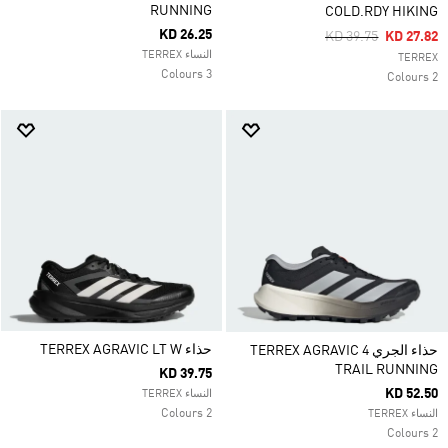
RUNNING
COLD.RDY HIKING
KD 26.25
Price Reduced Fro
To
KD 39.75
KD 27.82
النساء TERREX
TERREX
3 Colours
2 Colours
حذاء TERREX AGRAVIC LT W
حذاء الجري TERREX AGRAVIC 4
TRAIL RUNNING
KD 39.75
KD 52.50
النساء TERREX
2 Colours
النساء TERREX
2 Colours