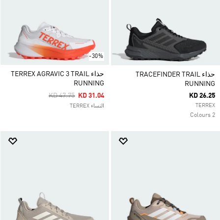
-30%
حذاء TERREX AGRAVIC 3 TRAIL
حذاء TRACEFINDER TRAIL
RUNNING
RUNNING
Price Reduced From
To
KD 47.75
KD 31.04
KD 26.25
TERREX
النساء TERREX
2 Colours