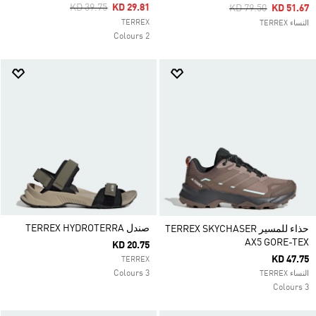
Price Reduced From
To
KD 39.75
KD 29.81
Price Reduced Fro
To
KD 79.50
KD 51.67
TERREX
النساء TERREX
2 Colours
صندل TERREX HYDROTERRA
حذاء للمسير TERREX SKYCHASER
AX5 GORE-TEX
KD 20.75
KD 47.75
TERREX
3 Colours
النساء TERREX
3 Colours