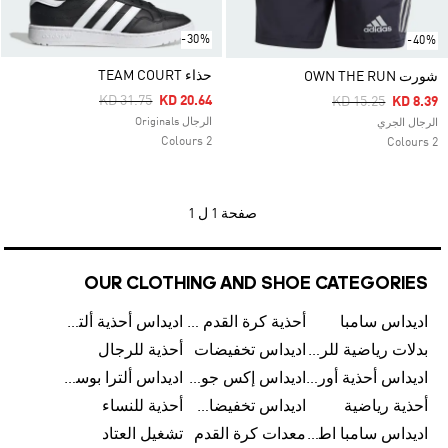
-30%
-40%
حذاء TEAM COURT
شورت OWN THE RUN
Price Reduced From
To
KD 31.75
KD 20.64
Price Reduced Fr
To
KD 15.25
KD 8.39
الرجال Originals
الرجال الجري
2 Colours
2 Colours
صفحة
1 ل 1
OUR CLOTHING AND SHOE CATEGORIES
اديداس سامبا
أحذية كرة القدم للرجال
اديداس أحذية ألترا بوست للرجال
بدلات رياضية للرجال
اديداس تخفيضات
أحذية للرجال
اديداس أحذية أورجينالز
اديداس إكس جود بيلينغهام
اديداس ألترا بوست
أحذية رياضية
اديداس تخفيضات للأطفال
أحذية للنساء
اديداس سامبا اطفال
معدات كرة القدم
تشغيل العتاد