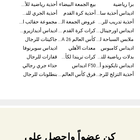
برا رياضية
بيع الجمعة البيضاء
أحذية رياضية للأطفال
اديداس أحذية سامبا للنساء
أحذية كرة القدم
أحذية الجري للنساء
أحذية تدريب للرجال
عروض الجمعة البيضاء للرجال
مجموعة حقائب الظهر
اديداس اورجينال ملابس
كرات كرة القدم للرجال
اديداس أديدازيرو معدات الجري
ملابس السباحة للرجال
كأس العالم FIFA 26™
جاكيتات للرجال
اديداس كامبوس
معدات الأهلي
اديداس سوبرنوفا
بدلات رياضية للنساء
كرات تريندا لكأس العالم FIFA 26™
قفازات للرجال
اديداس تايكوندو أورجنالز
F50 اديداس
حذاء جري رجالي
أحذية التزلج للرجال
فرق كأس العالم FIFA 26™
بنطلونات للرجال
كن عضواً واحصل على