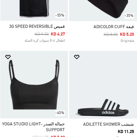
-55%
-35%
قميص 3G SPEED REVERSIBLE
قبعة ADICOLOR CUFF
Price Reduced From
To
KD 9.50
KD 4.27
Price Reduced F
To
KD 8.00
KD 5.20
اطفال 4-8 سنوات كرة السلة
Originals
-65%
حمالة الصدر YOGA STUDIO LIGHT-
شبشب ADILETTE SHOWER
SUPPORT
KD 11.25