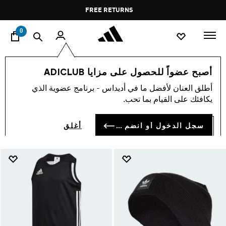
ا
Pause
FREE RETURNS
promotion
rotation
0
Welcome Offer
حملات
أصبح عضواً للحصول على مزايا ADICLUB
WELCOME OFFER
أطلق العنان لأفضل ما في أديداس - برنامج عضوية الذي
(10)
يكافئك على القيام بما تحب.
فلتر و صنف
صور كبيرة
سجل الدخول أو انضم الآن
أغلق