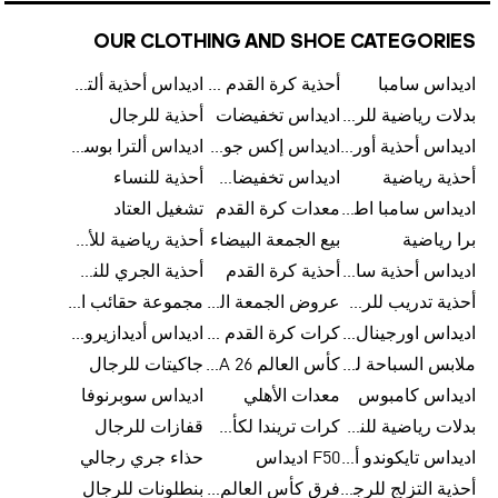
OUR CLOTHING AND SHOE CATEGORIES
اديداس سامبا
أحذية كرة القدم للرجال
اديداس أحذية ألترا بوست للرجال
بدلات رياضية للرجال
اديداس تخفيضات
أحذية للرجال
اديداس أحذية أورجينالز
اديداس إكس جود بيلينغهام
اديداس ألترا بوست
أحذية رياضية
اديداس تخفيضات للأطفال
أحذية للنساء
اديداس سامبا اطفال
معدات كرة القدم
تشغيل العتاد
برا رياضية
بيع الجمعة البيضاء
أحذية رياضية للأطفال
اديداس أحذية سامبا للنساء
أحذية كرة القدم
أحذية الجري للنساء
أحذية تدريب للرجال
عروض الجمعة البيضاء للرجال
مجموعة حقائب الظهر
اديداس اورجينال ملابس
كرات كرة القدم للرجال
اديداس أديدازيرو معدات الجري
ملابس السباحة للرجال
كأس العالم FIFA 26™
جاكيتات للرجال
اديداس كامبوس
معدات الأهلي
اديداس سوبرنوفا
بدلات رياضية للنساء
كرات تريندا لكأس العالم FIFA 26™
قفازات للرجال
اديداس تايكوندو أورجنالز
F50 اديداس
حذاء جري رجالي
أحذية التزلج للرجال
فرق كأس العالم FIFA 26™
بنطلونات للرجال