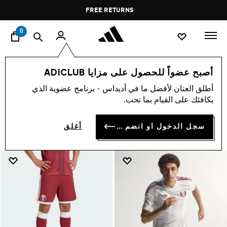
ا
Pause
FREE RETURNS
promotion
rotation
0
QFA
federations-football
world-cup
أصبح عضواً للحصول على مزايا ADICLUB
QFA
أطلق العنان لأفضل ما في أديداس - برنامج عضوية الذي
(7)
يكافئك على القيام بما تحب.
فلتر و صنف
صور كبيرة
سجل الدخول أو انضم الآن
أغلق