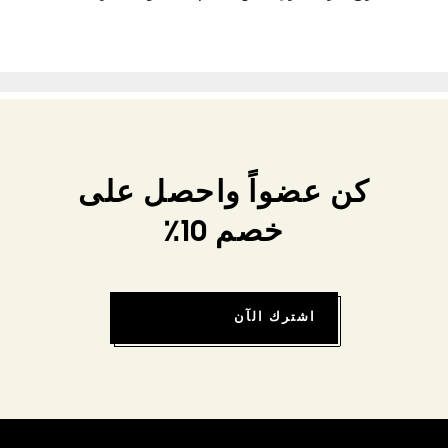
كن عضواً واحصل على
خصم 10٪
اشترك الآن