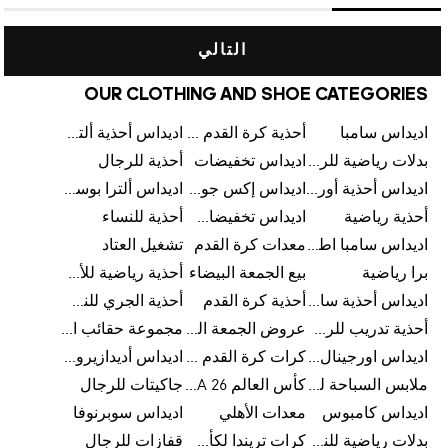
التالي
OUR CLOTHING AND SHOE CATEGORIES
اديداس سامبا
أحذية كرة القدم للرجال
اديداس أحذية ألترا بوست للرجال
بدلات رياضية للرجال
اديداس تخفيضات
أحذية للرجال
اديداس أحذية أورجينالز
اديداس إكس جود بيلينغهام
اديداس ألترا بوست
أحذية رياضية
اديداس تخفيضات للأطفال
أحذية للنساء
اديداس سامبا اطفال
معدات كرة القدم
تشغيل العتاد
برا رياضية
بيع الجمعة البيضاء
أحذية رياضية للأطفال
اديداس أحذية سامبا للنساء
أحذية كرة القدم
أحذية الجري للنساء
أحذية تدريب للرجال
عروض الجمعة البيضاء للرجال
مجموعة حقائب الظهر
اديداس اورجينال ملابس
كرات كرة القدم للرجال
اديداس أديدازيرو معدات الجري
ملابس السباحة للرجال
كأس العالم FIFA 26™
جاكيتات للرجال
اديداس كامبوس
معدات الأهلي
اديداس سوبرنوفا
بدلات رياضية للنساء
كرات تريندا لكأس العالم FIFA 26™
قفازات للرجال