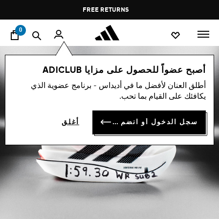
ا
Pause
FREE DELIVERY OVER 35 KWD
FREE RETURNS
promotion
rotation
0
أصبح عضواً للحصول على مزايا ADICLUB
أطلق العنان لأفضل ما في أديداس - برنامج عضوية الذي
يكافئك على القيام بما تحب.
سجل الدخول أو انضم الآن
أغلق