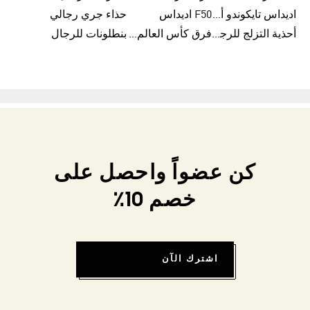
اديداس تايكوندو أورجنالز
F50 اديداس
حذاء جري رجالي
أحذية التزلج للرجال
فرق كأس العالم FIFA 26™
بنطلونات للرجال
كن عضواً واحصل على
خصم 10٪
اشترك الآن