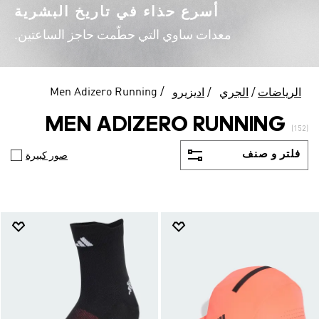
أسرع حذاء في تاريخ البشرية
معدات ساوي التي حطّمت حاجز الساعتين.
Men Adizero Running
الرياضات
الجري
اديزيرو
MEN ADIZERO RUNNING
(152)
فلتر و صنف
صور كبيرة