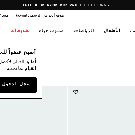
Pause
FREE DELIVERY OVER 35 KWD
FREE RETURNS
promotion
موقع أديداس الرسمي Kuwait
مساع
rotation
اء
الأطفال
الرياضات
اسلوب حياة
تخفيضات
أصبح عضواً للحصول
أطلق العنان لأفضل
القيام بما تحب.