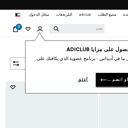
ا
دة
متتبع الطلب
adiclub
المُرتجعات
سجّل الدخول
0
 على مزايا ADICLUB
 ما في أديداس - برنامج عضوية الذي يكافئك على
فلتر و صنف
سجل الدخول أو انضم الآن
أغلق