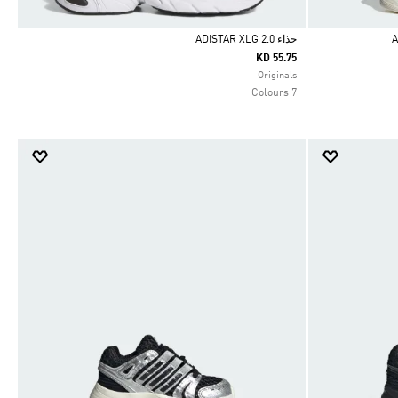
حذاء ADISTAR XLG 2.0
KD 55.75
Selected
Originals
7 Colours