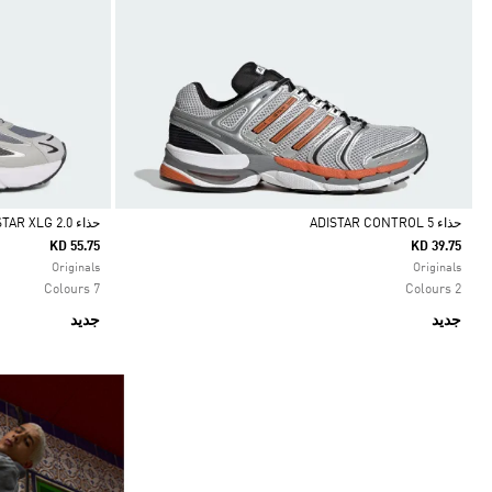
حذاء ADISTAR CONTROL 5
حذاء ADISTAR XLG 2.0
KD 55.75
KD 39.75
Selected
Selected
Originals
Originals
7 Colours
2 Colours
جديد
جديد