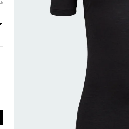
ck
اخ