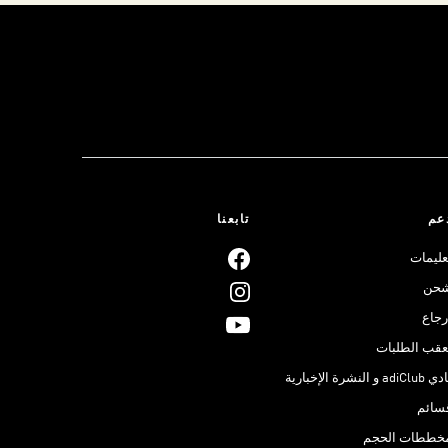
عم
تابعنا
عليمات
حن
رجاع
عقب الطلبات
adiClub و النشرة الإخبارية
سائم
خططات الحجم