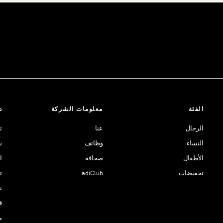
الفئة
معلومات الشركة
د
الرجال
عنا
ت
النساء
وظائف
ش
الأطفال
صحافة
ا
تخفيضات
adiClub
ت
نادي 
ق
م