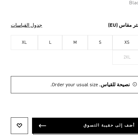
Bla
تر مقاس (EU)
جدول القياسات
XL
L
M
S
XS
2XL
نصيحة للقياس.
Order your usual size.
أضف إلى حقيبة التسوق
أضف إلى ل