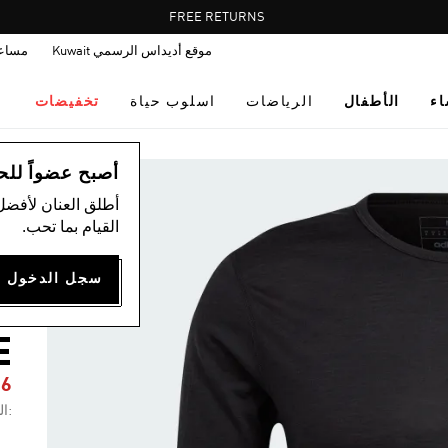
Pause
FREE RETURNS
promotion
موقع أديداس الرسمي Kuwait
مساع
rotation
اء
الأطفال
الرياضات
اسلوب حياة
تخفيضات
ال
أصبح عضواً للحصول
أطلق العنان لأفضل
القيام بما تحب.
0
T
E
66
:ال