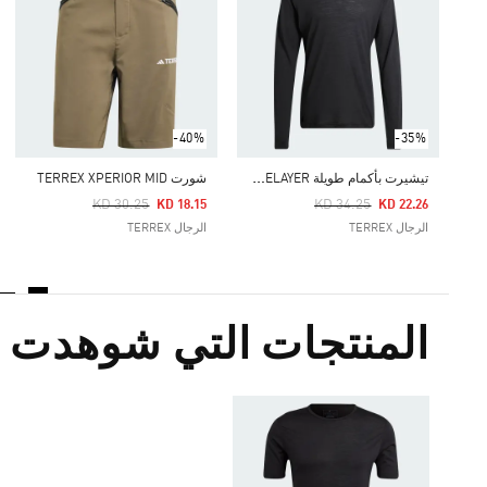
-40%
-35%
ت
يشيرت بأكمام طويلة TERREX XPERIOR MERINO 150 BASELAYER
شورت TERREX XPERIOR MID
Price Reduced From
To
Price Reduced From
To
KD 30.25
KD 34.25
KD 18.15
KD 22.26
الرجال TERREX
الرجال TERREX
المنتجات التي شوهدت م