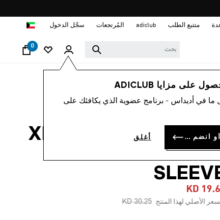
ا
دة
متتبع الطلب
adiclub
المُرتجعات
سجّل الدخول
0
رجال
ملابس
 على مزايا ADICLUB
 ما في أديداس - برنامج عضوية الذي يكافئك على
-35%
XPERIOR MERINO 15
سجل الدخول أو انضم الآن
أغلق
BASELAYER SHOR
SLEEV
KD 19.
Price reduced from
to
KD 30.25
سعر الأصلي لهذا المنتج