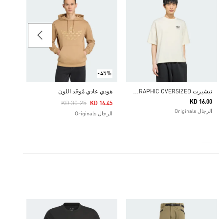
20.75
الرجال
-45%
ت
يشيرت STARTS LOGO GRAPHIC OVERSIZED
هودي عادي مُوحّد اللون
KD 16.00
Price Reduced From
To
KD 30.25
KD 16.45
الرجال Originals
الرجال Originals
-45%