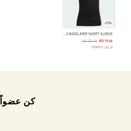
-35%
X
PERIOR MERINO 150 BASELAYER SHORT SLEEVE
Price Reduced From
To
KD 30.25
KD 19.66
الرجال TERREX
كن عضواً 