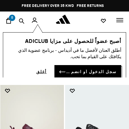
ا
Pause
FREE RETURNS
promotion
rotation
0
Shoes
الرياضات
تدريب
النساء
أصبح عضواً للحصول على مزايا ADICLUB
SHOES
أطلق العنان لأفضل ما في أديداس - برنامج عضوية الذي
(82)
يكافئك على القيام بما تحب.
فلتر و صنف
صور كبيرة
سجل الدخول أو انضم الآن
أغلق