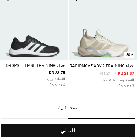
-30%
حذاء DROPSET BASE TRAINING
حذاء RAPIDMOVE ADV 2 TRAINING
KD 23.75
Price Reduced Fro
To
KD 52.50
KD 36.07
النساء تدريب
النساء Gym & Training
4 Colours
3 Colours
صفحة
1 ل 2
التالي