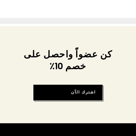
كن عضواً واحصل على
خصم 10٪
اشترك الآن