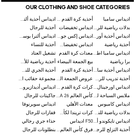
OUR CLOTHING AND SHOE CATEGORIES
اديداس سامبا
أحذية كرة القدم للرجال
اديداس أحذية ألترا بوست للرجال
بدلات رياضية للرجال
اديداس تخفيضات
أحذية للرجال
اديداس أحذية أورجينالز
اديداس إكس جود بيلينغهام
اديداس ألترا بوست
أحذية رياضية
اديداس تخفيضات للأطفال
أحذية للنساء
اديداس سامبا اطفال
معدات كرة القدم
تشغيل العتاد
برا رياضية
بيع الجمعة البيضاء
أحذية رياضية للأطفال
اديداس أحذية سامبا للنساء
أحذية كرة القدم
أحذية الجري للنساء
أحذية تدريب للرجال
عروض الجمعة البيضاء للرجال
مجموعة حقائب الظهر
اديداس اورجينال ملابس
كرات كرة القدم للرجال
اديداس أديدازيرو معدات الجري
ملابس السباحة للرجال
كأس العالم FIFA 26™
جاكيتات للرجال
اديداس كامبوس
معدات الأهلي
اديداس سوبرنوفا
بدلات رياضية للنساء
كرات تريندا لكأس العالم FIFA 26™
قفازات للرجال
اديداس تايكوندو أورجنالز
F50 اديداس
حذاء جري رجالي
أحذية التزلج للرجال
فرق كأس العالم FIFA 26™
بنطلونات للرجال