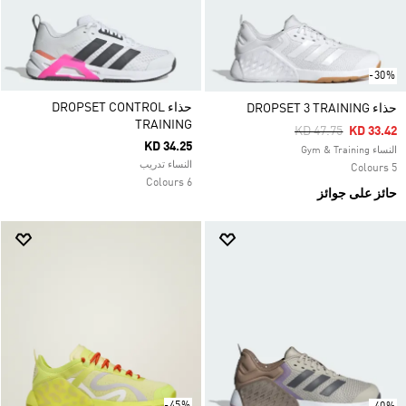
-30%
حذاء DROPSET CONTROL
حذاء DROPSET 3 TRAINING
TRAINING
Price Reduced Fro
To
KD 47.75
KD 33.42
KD 34.25
النساء Gym & Training
النساء تدريب
5 Colours
6 Colours
حائز على جوائز
-45%