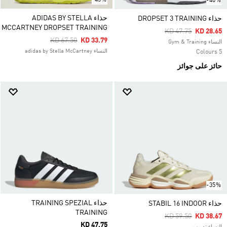
-40%
حذاء ADIDAS BY STELLA
حذاء DROPSET 3 TRAINING
MCCARTNEY DROPSET TRAINING
Price Reduced Fro
To
KD 47.75
KD 28.65
Price Reduced From
To
KD 67.50
KD 33.79
النساء Gym & Training
النساء adidas by Stella McCartney
5 Colours
حائز على جوائز
-35%
حذاء TRAINING SPEZIAL
حذاء STABIL 16 INDOOR
TRAINING
Price Reduced Fro
To
KD 59.50
KD 38.67
KD 47.75