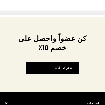
كن عضواً واحصل على
خصم 10٪
اشترك الآن
المنتجات