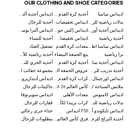
OUR CLOTHING AND SHOE CATEGORIES
اديداس سامبا
أحذية كرة القدم للرجال
اديداس أحذية ألترا بوست للرجال
بدلات رياضية للرجال
اديداس تخفيضات
أحذية للرجال
اديداس أحذية أورجينالز
اديداس إكس جود بيلينغهام
اديداس ألترا بوست
أحذية رياضية
اديداس تخفيضات للأطفال
أحذية للنساء
اديداس سامبا اطفال
معدات كرة القدم
تشغيل العتاد
برا رياضية
بيع الجمعة البيضاء
أحذية رياضية للأطفال
اديداس أحذية سامبا للنساء
أحذية كرة القدم
أحذية الجري للنساء
أحذية تدريب للرجال
عروض الجمعة البيضاء للرجال
مجموعة حقائب الظهر
اديداس اورجينال ملابس
كرات كرة القدم للرجال
اديداس أديدازيرو معدات الجري
ملابس السباحة للرجال
كأس العالم FIFA 26™
جاكيتات للرجال
اديداس كامبوس
معدات الأهلي
اديداس سوبرنوفا
بدلات رياضية للنساء
كرات تريندا لكأس العالم FIFA 26™
قفازات للرجال
اديداس تايكوندو أورجنالز
F50 اديداس
حذاء جري رجالي
أحذية التزلج للرجال
فرق كأس العالم FIFA 26™
بنطلونات للرجال