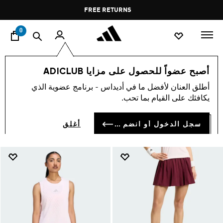
ا
Pause
FREE DELIVERY OVER 35 KWD
FREE RETURNS
promotion
rotation
0
Clothing
الرياضات
رياضات أخرى
كرة المضرب
أصبح عضواً للحصول على مزايا ADICLUB
CLOTHING
أطلق العنان لأفضل ما في أديداس - برنامج عضوية الذي
(136)
يكافئك على القيام بما تحب.
فلتر و صنف
صور كبيرة
سجل الدخول أو انضم الآن
أغلق