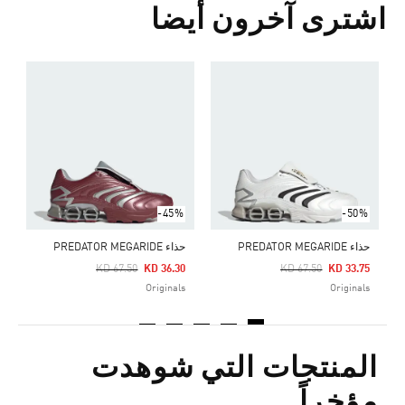
اشترى آخرون أيضا
ح
Price Reduced From
To
0
s
-45%
-50%
حذاء PREDATOR MEGARIDE
حذاء PREDATOR MEGARIDE
Price Reduced From
To
Price Reduced From
To
KD 67.50
KD 36.30
KD 67.50
KD 33.75
Originals
Originals
المنتجات التي شوهدت
مؤخراً