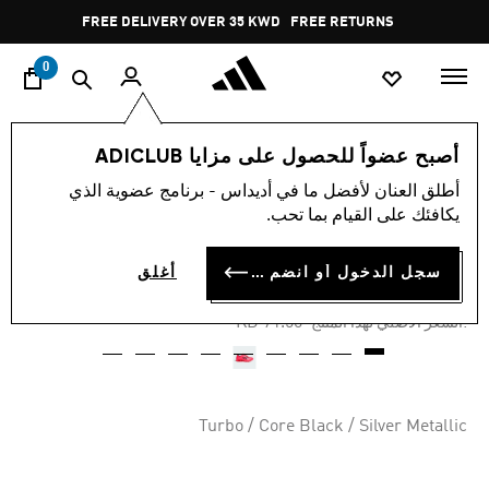
ا
Pause
FREE DELIVERY OVER 35 KWD
FREE RETURNS
promotion
rotation
0
اسلوب حياة
العلامات التجارية
أوريجينالز
أحذية
أصبح عضواً للحصول على مزايا ADICLUB
أطلق العنان لأفضل ما في أديداس - برنامج عضوية الذي
-55%
يكافئك على القيام بما تحب.
PREDATOR MEGARIDE MER
سجل الدخول أو انضم الآن
أغلق
KD 32.13
Price reduced from
to
KD 71.50
:السعر الأصلي لهذا المنتج
Turbo / Core Black / Silver Metallic