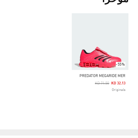
-55%
PREDATOR MEGARIDE MER
Price Reduced From
To
KD 71.50
KD 32.13
Originals