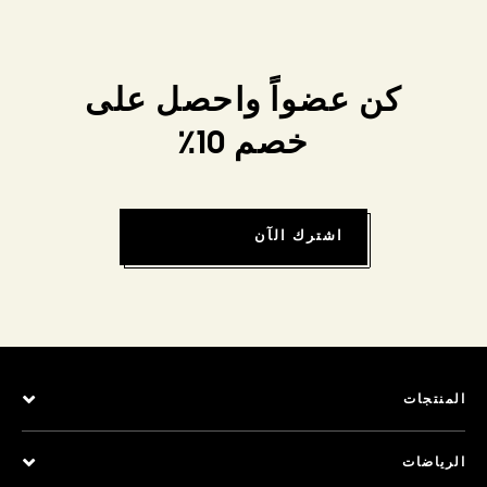
كن عضواً واحصل على
خصم 10٪
اشترك الآن
المنتجات
الرياضات