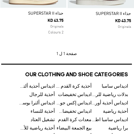
حذاء SUPERSTAR II
حذاء SUPERSTAR II
KD 43.75
KD 43.75
Originals
Originals
2 Colours
صفحة
1 ل 1
OUR CLOTHING AND SHOE CATEGORIES
اديداس سامبا
أحذية كرة القدم للرجال
اديداس أحذية ألترا بوست للرجال
بدلات رياضية للرجال
اديداس تخفيضات
أحذية للرجال
اديداس أحذية أورجينالز
اديداس إكس جود بيلينغهام
اديداس ألترا بوست
أحذية رياضية
اديداس تخفيضات للأطفال
أحذية للنساء
اديداس سامبا اطفال
معدات كرة القدم
تشغيل العتاد
برا رياضية
بيع الجمعة البيضاء
أحذية رياضية للأطفال