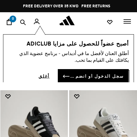
ا
Pause
FREE RETURNS
promotion
rotation
0
Superstar
الرجال
أحذية
أوريجينالز
أصبح عضواً للحصول على مزايا ADICLUB
SUPERSTAR
أطلق العنان لأفضل ما في أديداس - برنامج عضوية الذي
(44)
يكافئك على القيام بما تحب.
فلتر و صنف
صور كبيرة
سجل الدخول أو انضم الآن
أغلق