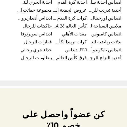
اديداس أحذية سامبا للنساء
أحذية كرة القدم
أحذية الجري للنساء
أحذية تدريب للرجال
عروض الجمعة البيضاء للرجال
مجموعة حقائب الظهر
اديداس اورجينال ملابس
كرات كرة القدم للرجال
اديداس أديدازيرو معدات الجري
ملابس السباحة للرجال
كأس العالم FIFA 26™
جاكيتات للرجال
اديداس كامبوس
معدات الأهلي
اديداس سوبرنوفا
بدلات رياضية للنساء
كرات تريندا لكأس العالم FIFA 26™
قفازات للرجال
اديداس تايكوندو أورجنالز
F50 اديداس
حذاء جري رجالي
أحذية التزلج للرجال
فرق كأس العالم FIFA 26™
بنطلونات للرجال
كن عضواً واحصل على
خصم 10٪