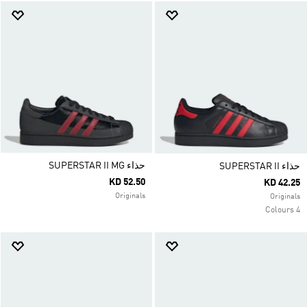
حذاء SUPERSTAR II MG
حذاء SUPERSTAR II
KD 52.50
KD 42.25
Originals
Originals
4 Colours