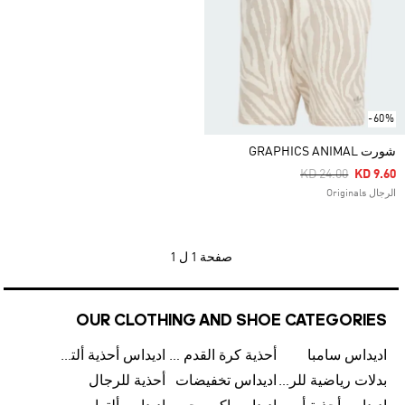
-60%
شورت GRAPHICS ANIMAL
Price Reduced Fr
To
KD 24.00
KD 9.60
الرجال Originals
صفحة
1 ل 1
OUR CLOTHING AND SHOE CATEGORIES
اديداس سامبا
أحذية كرة القدم للرجال
اديداس أحذية ألترا بوست للرجال
بدلات رياضية للرجال
اديداس تخفيضات
أحذية للرجال