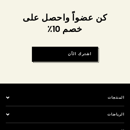
كن عضواً واحصل على
خصم 10٪
اشترك الآن
المنتجات
الرياضات