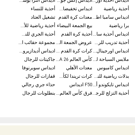
اديداس أحذية أورجينالز
اديداس إكس جود بيلينغهام
اديداس ألترا بوست
أحذية رياضية
اديداس تخفيضات للأطفال
أحذية للنساء
اديداس سامبا اطفال
معدات كرة القدم
تشغيل العتاد
برا رياضية
بيع الجمعة البيضاء
أحذية رياضية للأطفال
اديداس أحذية سامبا للنساء
أحذية كرة القدم
أحذية الجري للنساء
أحذية تدريب للرجال
عروض الجمعة البيضاء للرجال
مجموعة حقائب الظهر
اديداس اورجينال ملابس
كرات كرة القدم للرجال
اديداس أديدازيرو معدات الجري
ملابس السباحة للرجال
كأس العالم FIFA 26™
جاكيتات للرجال
اديداس كامبوس
معدات الأهلي
اديداس سوبرنوفا
بدلات رياضية للنساء
كرات تريندا لكأس العالم FIFA 26™
قفازات للرجال
اديداس تايكوندو أورجنالز
F50 اديداس
حذاء جري رجالي
أحذية التزلج للرجال
فرق كأس العالم FIFA 26™
بنطلونات للرجال