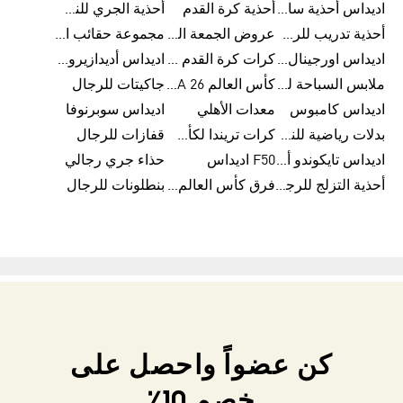
اديداس أحذية سامبا للنساء
أحذية كرة القدم
أحذية الجري للنساء
أحذية تدريب للرجال
عروض الجمعة البيضاء للرجال
مجموعة حقائب الظهر
اديداس اورجينال ملابس
كرات كرة القدم للرجال
اديداس أديدازيرو معدات الجري
ملابس السباحة للرجال
كأس العالم FIFA 26™
جاكيتات للرجال
اديداس كامبوس
معدات الأهلي
اديداس سوبرنوفا
بدلات رياضية للنساء
كرات تريندا لكأس العالم FIFA 26™
قفازات للرجال
اديداس تايكوندو أورجنالز
F50 اديداس
حذاء جري رجالي
أحذية التزلج للرجال
فرق كأس العالم FIFA 26™
بنطلونات للرجال
كن عضواً واحصل على
خصم 10٪