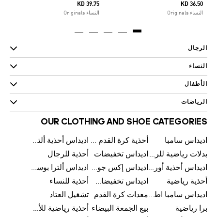
KD 39.75
KD 36.50
النساء Originals
النساء Originals
الرجال
النساء
الأطفال
الرياضات
OUR CLOTHING AND SHOE CATEGORIES
اديداس سامبا
أحذية كرة القدم للرجال
اديداس أحذية ألترا بوست للرجال
بدلات رياضية للرجال
اديداس تخفيضات
أحذية للرجال
اديداس أحذية أورجينالز
اديداس إكس جود بيلينغهام
اديداس ألترا بوست
أحذية رياضية
اديداس تخفيضات للأطفال
أحذية للنساء
اديداس سامبا اطفال
معدات كرة القدم
تشغيل العتاد
برا رياضية
بيع الجمعة البيضاء
أحذية رياضية للأطفال