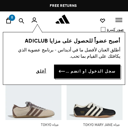
ا
Pause
FREE RETURNS
promotion
rotation
0
صور كبيرة
أصبح عضواً للحصول على مزايا ADICLUB
0 نتيجة
TOP PICKS FOR YOU
أطلق العنان لأفضل ما في أديداس - برنامج عضوية الذي
يكافئك على القيام بما تحب.
سجل الدخول أو انضم الآن
أغلق
حذاء TOKYO MARY JANE
حذاء TOKYO