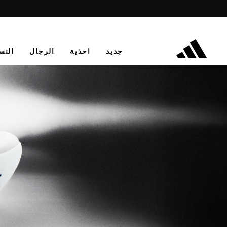
جديد
احذية
الرجال
النس