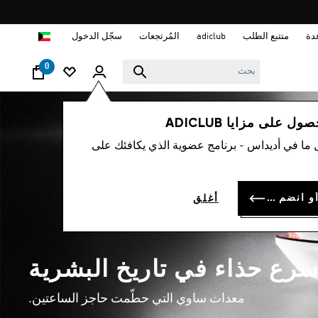
ا
دة
متتبع الطلب
adiclub
المُرتجعات
سجّل الدخول
0
 على مزايا ADICLUB
 ما في أديداس - برنامج عضوية الذي يكافئك على
سجل الدخول أو انضم الآن
أغلق
سرع حذاء في تاريخ البشرية
معدات ساوي التي حطّمت حاجز الساعتين.