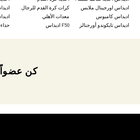
اديداس اورجينال ملابس
كرات كرة القدم للرجال
اديداس كامبوس
معدات الأهلي
اديدا
اديداس تايكوندو أورجنالز
F50 اديداس
حذاء
كن عضواً 