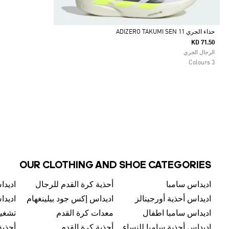
حذاء الجري ADIZERO TAKUMI SEN 11
KD 71.50
Selected
الرجال الجري
3 Colours
OUR CLOTHING AND SHOE CATEGORIES
اديداس سامبا
أحذية كرة القدم للرجال
اديداس أحذية أورجينالز
اديداس إكس جود بيلينغهام
اديدا
اديداس سامبا اطفال
معدات كرة القدم
تشغيل
اديداس أحذية سامبا للنساء
أحذية كرة القدم
أحذية