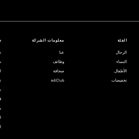
الفئة
معلومات الشركة
د
الرجال
عنا
ت
النساء
وظائف
ش
الأطفال
صحافة
ا
تخفيضات
adiClub
ت
نادي 
ق
م
ا
ا