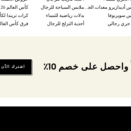
اديداس أديدازيرو معدات الجري
ملابس السباحة للرجال
كأس العالم FIFA 26™
س سوبرنوفا
بدلات رياضية للنساء
 جري رجالي
أحذية التزلج للرجال
فرق كأس العالم FA 26
واحصل على خصم 10٪
اشترك الآن