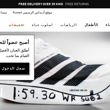
Pause
FREE DELIVERY OVER 35 KWD
FREE RETURNS
promotion
موقع أديداس الرسمي Kuwait
مساع
rotation
اء
الأطفال
الرياضات
اسلوب حياة
تخفيضات
أصبح عضواً للحصول
أطلق العنان لأفضل
القيام بما تحب.
أ