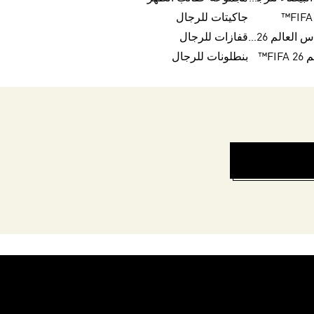
جاكيتات للرجال
كرات تريندا لكأس العالم FIFA 26™
قفازات للرجال
FI™
بنطلونات للرجال