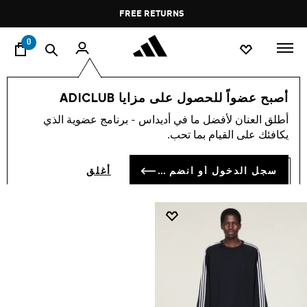
ا
Pause
FREE RETURNS
promotion
rotation
0
Y-3
اسلوب حياة
العلامات التجارية
الملابس
أصبح عضواً للحصول على مزايا ADICLUB
Y-3 الملابس
أطلق العنان لأفضل ما في أديداس - برنامج عضوية الذي
(1)
يكافئك على القيام بما تحب.
فلتر و صنف
صور كبيرة
سجل الدخول أو انضم الآن
أغلق