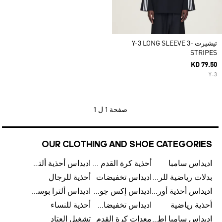
تيشيرت Y-3 LONG SLEEVE 3-
STRIPES
KD 79.50
Y-3
صفحة
1 ل 1
OUR CLOTHING AND SHOE CATEGORIES
اديداس سامبا
أحذية كرة القدم للرجال
اديداس أحذية ألترا بوست للرجال
بدلات رياضية للرجال
اديداس تخفيضات
أحذية للرجال
اديداس أحذية أورجينالز
اديداس إكس جود بيلينغهام
اديداس ألترا بوست
أحذية رياضية
اديداس تخفيضات للأطفال
أحذية للنساء
اديداس سامبا اطفال
معدات كرة القدم
تشغيل العتاد