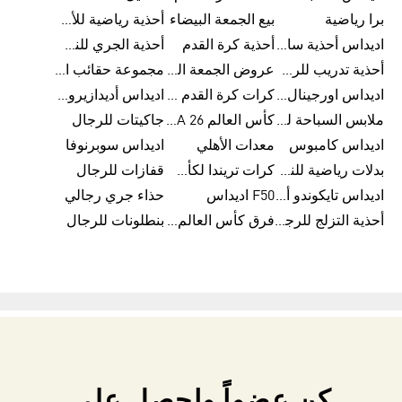
برا رياضية
بيع الجمعة البيضاء
أحذية رياضية للأطفال
اديداس أحذية سامبا للنساء
أحذية كرة القدم
أحذية الجري للنساء
أحذية تدريب للرجال
عروض الجمعة البيضاء للرجال
مجموعة حقائب الظهر
اديداس اورجينال ملابس
كرات كرة القدم للرجال
اديداس أديدازيرو معدات الجري
ملابس السباحة للرجال
كأس العالم FIFA 26™
جاكيتات للرجال
اديداس كامبوس
معدات الأهلي
اديداس سوبرنوفا
بدلات رياضية للنساء
كرات تريندا لكأس العالم FIFA 26™
قفازات للرجال
اديداس تايكوندو أورجنالز
F50 اديداس
حذاء جري رجالي
أحذية التزلج للرجال
فرق كأس العالم FIFA 26™
بنطلونات للرجال