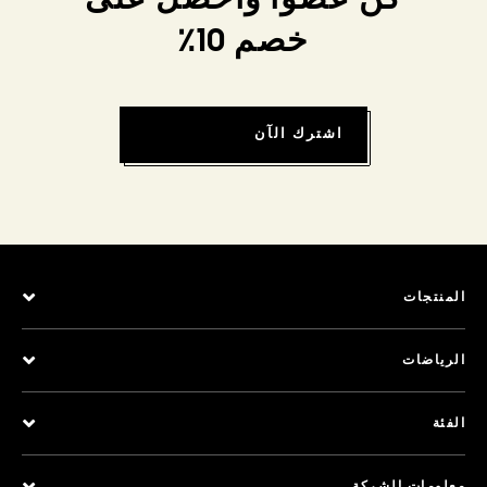
كن عضواً واحصل على
خصم 10٪
اشترك الآن
المنتجات
الرياضات
الفئة