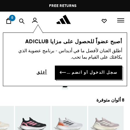
ا
Pause
FREE RETURNS
promotion
rotation
0
النساء
أحذية
أصبح عضواً للحصول على مزايا ADICLUB
أطلق العنان لأفضل ما في أديداس - برنامج عضوية الذي
حذاء PUREBOOST 5
يكافئك على القيام بما تحب.
RUNNING
سجل الدخول أو انضم الآن
أغلق
KD 52.50
8 ألوان متوفرة