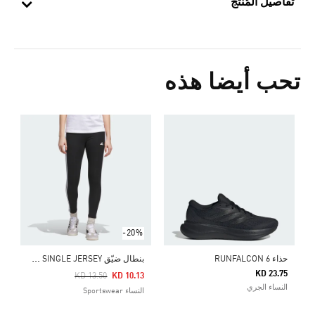
تفاصيل المُنتج
تحب أيضا هذه
Price Reduced From
To
1
ا
-20%
ب
نطال ضيّق ESSENTIALS 3-STRIPES HIGH-WAISTED SINGLE JERSEY
حذاء RUNFALCON 6
KD 23.75
Price Reduced From
To
KD 13.50
KD 10.13
النساء الجري
النساء Sportswear