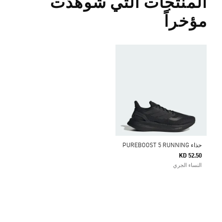
المنتجات التي شوهدت
مؤخراً
حذاء PUREBOOST 5 RUNNING
KD 52.50
النساء الجري