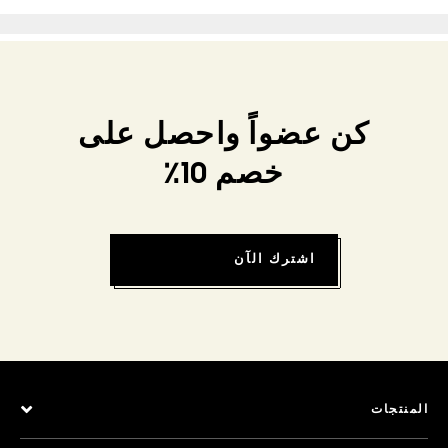
كن عضواً واحصل على
خصم 10٪
اشترك الآن
المنتجات