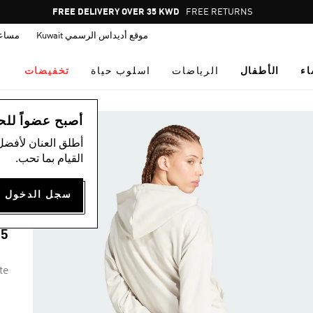
Pause
FREE DELIVERY OVER 35 KWD
FREE RETURNS
promotion
موقع أديداس الرسمي Kuwait
مساع
rotation
اء
الأطفال
الرياضات
اسلوب حياة
تخفيضات
ال
أصبح عضواً للحصول
أطلق العنان لأفضل
القيام بما تحب.
O
Y
75
te