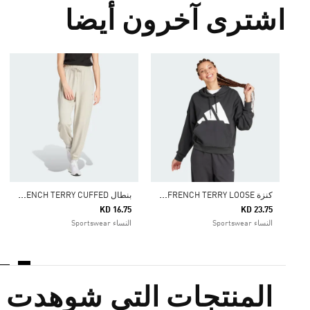
اشترى آخرون أيضا
ك
نزة ESSENTIALS BIG LOGO FRENCH TERRY LOOSE
ب
نطال ESSENTIALS SMALL LOGO FRENCH TERRY CUFFED
KD 16.75
KD 23.75
النساء Sportswear
النساء Sportswear
المنتجات التي شوهدت م