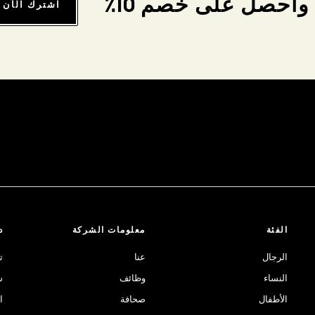
واحصل على خصم 10٪
اشترك الآن
الفئة
معلومات الشركة
د
الرجال
عنا
ت
النساء
وظائف
ش
الأطفال
صحافة
ا