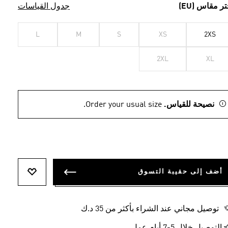
تر مقاس (EU)
جدول القياسات
L
M
S
XS
2XS
2XL
XL
نصيحة للقياس.
Order your usual size.
أضف إلى حقيبة التسوق
أضف إلى ل
توصيل مجاني عند الشراء بأكثر من 35 د.ك