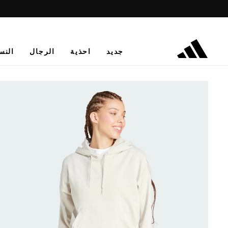
جديد
احذية
الرجال
النس