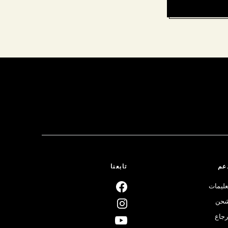
عم
تابعنا
عليمات
حن
رجاع