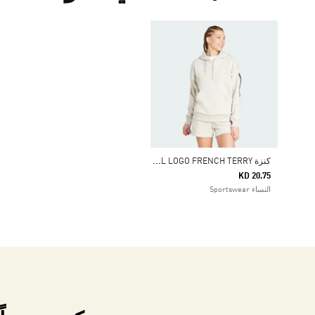
ك
نزة ESSENTIALS SMALL LOGO FRENCH TERRY
KD 20.75
النساء Sportswear