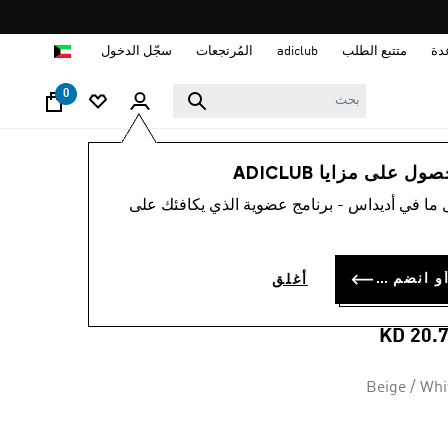
ا
دة
متتبع الطلب
adiclub
المُرتجعات
سجّل الدخول
0
نساء
ملابس
 على مزايا ADICLUB
 ما في أديداس - برنامج عضوية الذي يكافئك على
كنزة ESSENTIALS
SMALL LOG
سجل الدخول أو انضم الآن
أغلق
FRENCH TERR
KD 20.
Beige / Whi