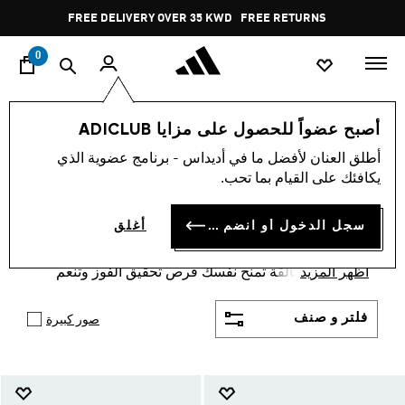
ا
Pause
FREE RETURNS
promotion
rotation
0
الرياضات
كرة القدم
إكسسوارات
أصبح عضواً للحصول على مزايا ADICLUB
اكسسوارات ومعدات كرة
أطلق العنان لأفضل ما في أديداس - برنامج عضوية الذي
يكافئك على القيام بما تحب.
القدم
(231)
سجل الدخول أو انضم الآن
أغلق
صممت مجموعة إكسسوارات ولوازم كرة القدم لتمنحك
فرصة إحاطة نفسك بكل قصص القدم المثيرة. مع هذه
أظهر المزيد
التشكيلة المتألقة تمنح نفسك فرص تحقيق الفوز وتنعم
بأدوات للنجاح في مبارياتك الودية والاحترافية.
فلتر و صنف
صور كبيرة