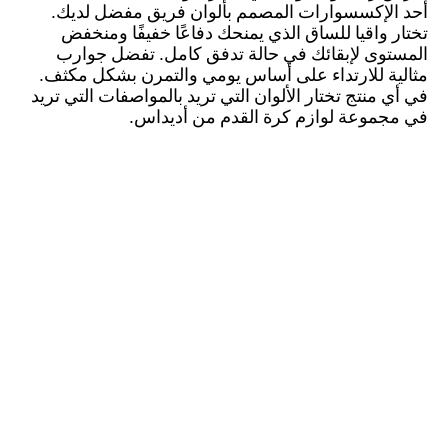
أحد الإكسسوارات المصمم بألوان فريق مفضل لديك.
تختار واقيا للساق الذي يمنحك دفاعًا خفيفًا ومنخفض
المستوى لإبقائك في حالة تدفق كامل. تفضل جوارب
مثالية للارتداء على أساس يومي والتمرن بشكل مكثف.
في أي منتج تختار الألوان التي تريد بالمواصفات التي تريد
في مجموعة لوازم كرة القدم من أديداس.
اعتمد على تجربتك
نعلم أن خبراتك في المباريات والتدريبات هي دليلك وسر
اختيارك. ليست كل إكسسوارات ولوازم كرة القدم من
أديداس تلائمك لكنها متنوعة بما يكي لتجد ما تريده. تحدد
وفقا لأسلوبك في اللعب أو التدريب مجموعة
الإكسسوارات التي ترتديها واللوازم التي تستخدمها. لدى
أديداس مجموعة تلبي احتياجات الجميع من الجوارب إلى
واقيات الساق والأزرار إلى الأربطة. تعتمد على حاجاتك
التي تفيدك في تحسين لعبتك لتحسن الاختيار. تتابع تقدم
لعبة كرة القدم الحديثة وتكيف بسرعة كبيرة مع كل جديد.
تعلم أي الإضافات هي ضرورية لحماية اللاعبين فتدرك سر
تألق أديداس في كل منتج.