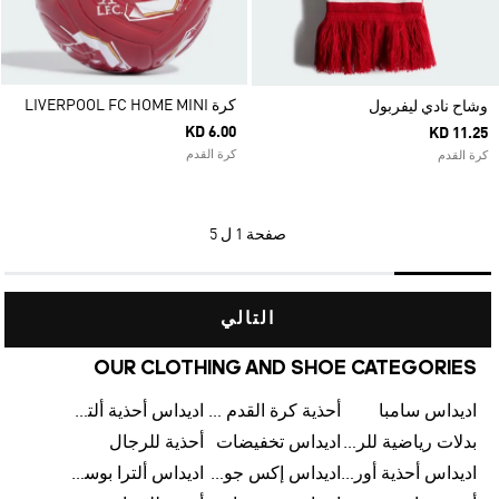
كرة LIVERPOOL FC HOME MINI
وشاح نادي ليفربول
KD 6.00
KD 11.25
كرة القدم
كرة القدم
صفحة
1 ل 5
التالي
OUR CLOTHING AND SHOE CATEGORIES
اديداس سامبا
أحذية كرة القدم للرجال
اديداس أحذية ألترا بوست للرجال
بدلات رياضية للرجال
اديداس تخفيضات
أحذية للرجال
اديداس أحذية أورجينالز
اديداس إكس جود بيلينغهام
اديداس ألترا بوست