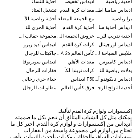
أحذية رياضية
اديداس تخفيضات للأطفال
أحذية للنساء
اديداس سامبا اطفال
معدات كرة القدم
تشغيل العتاد
برا رياضية
بيع الجمعة البيضاء
أحذية رياضية للأطفال
اديداس أحذية سامبا للنساء
أحذية كرة القدم
أحذية الجري للنساء
أحذية تدريب للرجال
عروض الجمعة البيضاء للرجال
مجموعة حقائب الظهر
اديداس اورجينال ملابس
كرات كرة القدم للرجال
اديداس أديدازيرو معدات الجري
ملابس السباحة للرجال
كأس العالم FIFA 26™
جاكيتات للرجال
اديداس كامبوس
معدات الأهلي
اديداس سوبرنوفا
بدلات رياضية للنساء
كرات تريندا لكأس العالم FIFA 26™
قفازات للرجال
اديداس تايكوندو أورجنالز
F50 اديداس
حذاء جري رجالي
أحذية التزلج للرجال
فرق كأس العالم FIFA 26™
بنطلونات للرجال
إكسسوارات ولوازم كرة القدم لتألقك
يمكنك مثل كل الشباب المتألق أن تنعم بكل ما صممته
أديداس من إكسسوارات و لوازم كرة القدم. اختر كل ما
تحتاج من لوازم في مجموعة واسعة من القفازات
ووسادات الساق والحقائب وكرات بأحدث الثيمات. تأهب