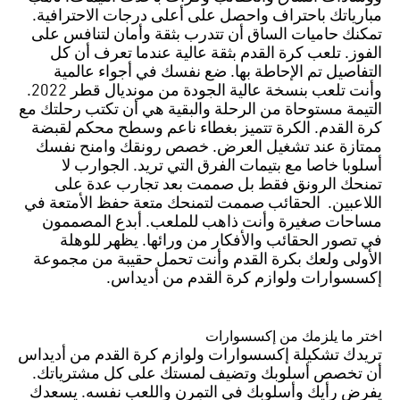
مبارياتك باحتراف واحصل على أعلى درجات الاحترافية.
تمكنك حاميات الساق أن تتدرب بثقة وأمان لتنافس على
الفوز. تلعب كرة القدم بثقة عالية عندما تعرف أن كل
التفاصيل تم الإحاطة بها. ضع نفسك في أجواء عالمية
وأنت تلعب بنسخة عالية الجودة من مونديال قطر 2022.
التيمة مستوحاة من الرحلة والبقية هي أن تكتب رحلتك مع
كرة القدم. الكرة تتميز بغطاء ناعم وسطح محكم لقبضة
ممتازة عند تشغيل العرض. خصص رونقك وامنح نفسك
أسلوبا خاصا مع بتيمات الفرق التي تريد. الجوارب لا
تمنحك الرونق فقط بل صممت بعد تجارب عدة على
اللاعبين. الحقائب صممت لتمنحك متعة حفظ الأمتعة في
مساحات صغيرة وأنت ذاهب للملعب. أبدع المصممون
في تصور الحقائب والأفكار من ورائها. يظهر للوهلة
الأولى ولعك بكرة القدم وأنت تحمل حقيبة من مجموعة
إكسسوارات ولوازم كرة القدم من أديداس.
اختر ما يلزمك من إكسسوارات
تريدك تشكيلة إكسسوارات ولوازم كرة القدم من أديداس
أن تخصص أسلوبك وتضيف لمستك على كل مشترياتك.
يفرض رأيك وأسلوبك في التمرن واللعب نفسه. يسعدك