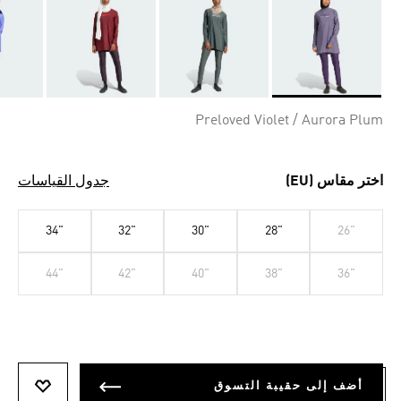
Selected
Preloved Violet / Aurora Plum
اختر مقاس (EU)
جدول القياسات
34"
32"
30"
28"
26"
44"
42"
40"
38"
36"
أضف إلى حقيبة التسوق