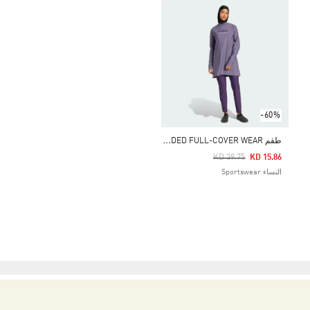
-60%
ط
قم PADDED FULL-COVER WEAR
Price Reduced From
To
KD 39.75
KD 15.86
النساء Sportswear