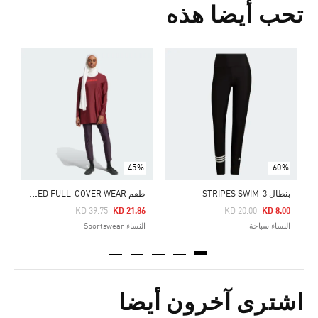
تحب أيضا هذه
5
ا
-45%
-60%
ط
قم PADDED FULL-COVER WEAR
بنطال 3-STRIPES SWIM
Price Reduced From
Price Reduced From
To
To
KD 39.75
KD 21.86
KD 20.00
KD 8.00
النساء سباحة
النساء Sportswear
اشترى آخرون أيضا