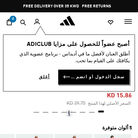
ا
Pause
FREE DELIVERY OVER 35 KWD
FREE RETURNS
promotion
rotation
0
النساء
ملابس
أصبح عضواً للحصول على مزايا ADICLUB
أطلق العنان لأفضل ما في أديداس - برنامج عضوية الذي
-60%
يكافئك على القيام بما تحب.
طقم PADDED FULL-COVER
سجل الدخول أو انضم الآن
أغلق
WEAR
KD 15.86
Price reduced from
to
KD 39.75
:السعر الأصلي لهذا المنتج
5 ألوان متوفرة