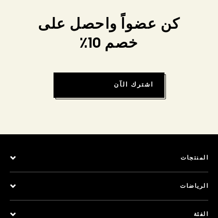
كن عضواً واحصل على
خصم 10٪
اشترك الآن
المنتجات
الرياضات
الفئة