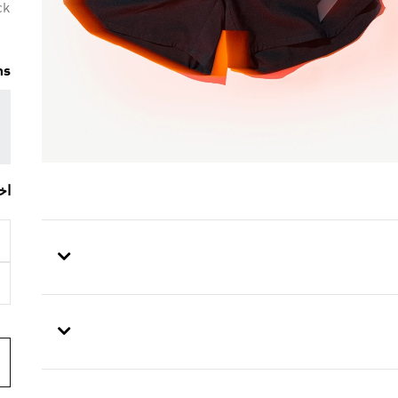
ck
ms
اخ