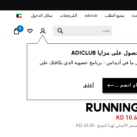
ا
دة
متتبع الطلب
adiclub
المُرتجعات
سجّل الدخول
0
نساء
ملابس
 على مزايا ADICLUB
 ما في أديداس - برنامج عضوية الذي يكافئك على
-60%
شورت TERREX
سجل الدخول أو انضم الآن
أغلق
AGRAVIC TRAI
RUNNIN
KD 10.
Price reduced from
to
KD 26.50
سعر الأصلي لهذا المنتج