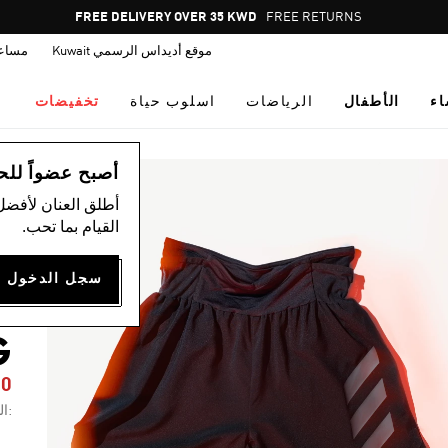
Pause
FREE DELIVERY OVER 35 KWD
FREE RETURNS
promotion
موقع أديداس الرسمي Kuwait
مساع
rotation
اء
الأطفال
الرياضات
اسلوب حياة
تخفيضات
ال
أصبح عضواً للحصول
أطلق العنان لأفضل
القيام بما تحب.
L
G
60
:ال