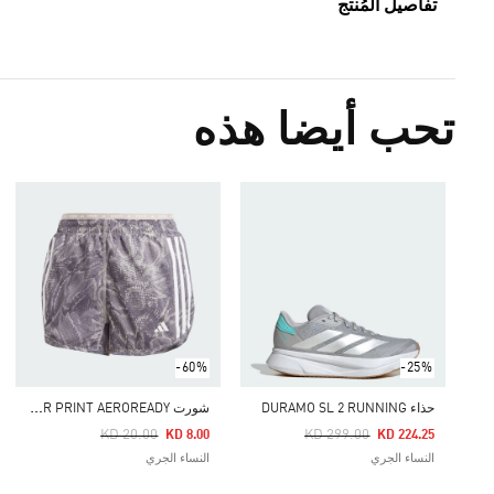
تفاصيل المُنتج
تحب أيضا هذه
-60%
-25%
ش
ورت OWN THE RUN EXCITE ALLOVER PRINT AEROREADY
حذاء DURAMO SL 2 RUNNING
Price Reduced From
To
Price Reduced From
To
KD 20.00
KD 299.00
KD 8.00
KD 224.25
النساء الجري
النساء الجري