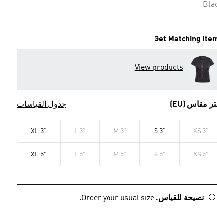
Bla
Get Matching Ite
View products
تر مقاس (EU)
جدول القياسات
XL 3"
L 3"
M 3"
S 3"
XS 3"
XL 5"
L 5"
M 5"
S 5"
XS 5"
نصيحة للقياس.
Order your usual size.