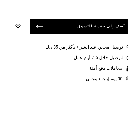
أضف إلى حقيبة التسوق
أضف إلى ل
-45%
توصيل مجاني عند الشراء بأكثر من 35 د.ك
تيشيرت ADIDAS Z.N.E.
بلوزة DOUBLE LAYERED
التوصيل خلال 5-7 أيام عمل
KD 16.75
Price Reduced From
To
KD 16.75
KD 36.50
KD 8.38
KD 
معاملات دفع آمنة
النساء Originals
 الجري
النساء Sportswear
30 يوم إرجاع مجاني .