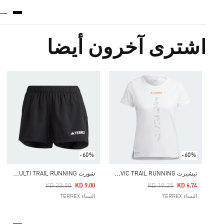
اشترى آخرون أيضا
-60%
-60%
ت
يشيرت TERREX AGRAVIC TRAIL RUNNING
ش
ورت TERREX MULTI TRAIL RUNNING
Price Reduced From
To
Price Reduced From
To
KD 22.50
KD 19.25
KD 9.00
KD 6.74
النساء TERREX
النساء TERREX