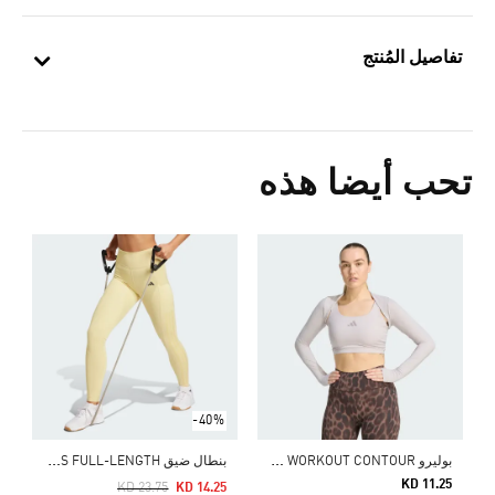
تفاصيل المُنتج
تحب أيضا هذه
5
ش
-40%
ب
وليرو PRIMELIFT ESSENTIALS WORKOUT CONTOUR
ب
نطال ضيق OPTIME 3-STRIPES FULL-LENGTH
KD 11.25
Price Reduced From
To
KD 23.75
KD 14.25