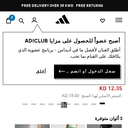
ا
Pause
FREE DELIVERY OVER 35 KWD
FREE RETURNS
promotion
rotation
0
النساء
ملابس
أصبح عضواً للحصول على مزايا ADICLUB
أطلق العنان لأفضل ما في أديداس - برنامج عضوية الذي
-35%
يكافئك على القيام بما تحب.
شورت RUNNERS
سجل الدخول أو انضم الآن
أغلق
CLIMACOOL
KD 12.35
Price reduced from
to
KD 19.00
:السعر الأصلي لهذا المنتج
3 ألوان متوفرة