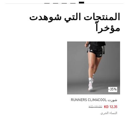
المنتجات التي شوهدت
مؤخراً
-35%
شورت RUNNERS CLIMACOOL
Price Reduced From
To
KD 19.00
KD 12.35
النساء الجري