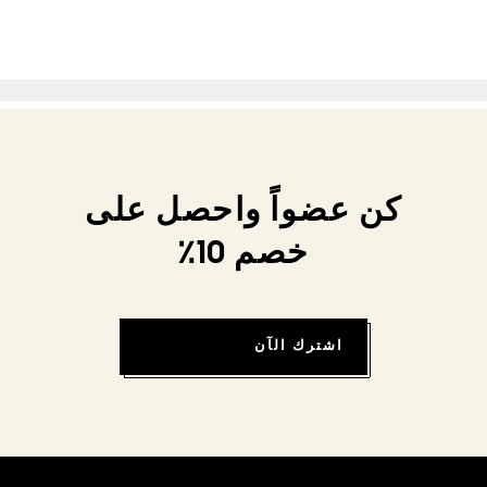
كن عضواً واحصل على
خصم 10٪
اشترك الآن