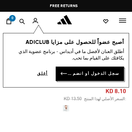
ا
Pause
FREE RETURNS
promotion
rotation
0
النساء
ملابس
أصبح عضواً للحصول على مزايا ADICLUB
أطلق العنان لأفضل ما في أديداس - برنامج عضوية الذي
-40%
يكافئك على القيام بما تحب.
شورت ESSENTIALS WIDE RIB
سجل الدخول أو انضم الآن
أغلق
SPRINTER
KD 8.10
Price reduced from
to
KD 13.50
:السعر الأصلي لهذا المنتج