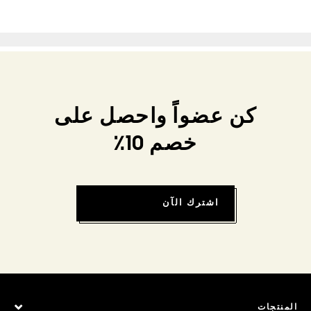
كن عضواً واحصل على
خصم 10٪
اشترك الآن
المنتجات