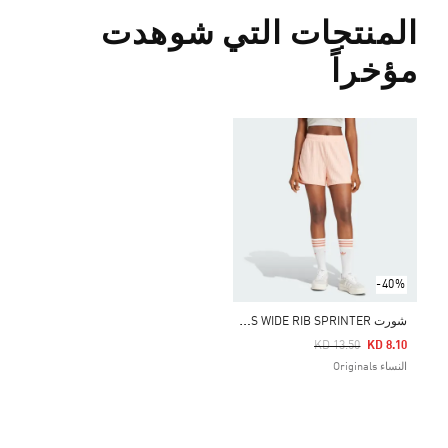
المنتجات التي شوهدت
مؤخراً
-40%
ش
ورت ESSENTIALS WIDE RIB SPRINTER
Price Reduced From
To
KD 13.50
KD 8.10
النساء Originals