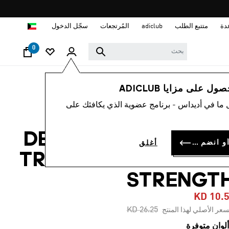
ا
دة
متتبع الطلب
adiclub
المُرتجعات
سجّل الدخول
0
رجال
ملابس
 على مزايا ADICLUB
 ما في أديداس - برنامج عضوية الذي يكافئك على
-60%
شورت DESIGNED FOR
سجل الدخول أو انضم الآن
أغلق
TRAINING PRO SERIE
STRENGT
KD 10.
Price reduced from
to
KD 26.25
سعر الأصلي لهذا المنتج