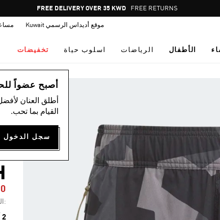
Pause
FREE DELIVERY OVER 35 KWD
FREE RETURNS
promotion
موقع أديداس الرسمي Kuwait
مساع
rotation
اء
الأطفال
الرياضات
اسلوب حياة
تخفيضات
ال
أصبح عضواً للحصول
أطلق العنان لأفضل
القيام بما تحب.
S
H
50
:ال
2 ألوان متوفرة