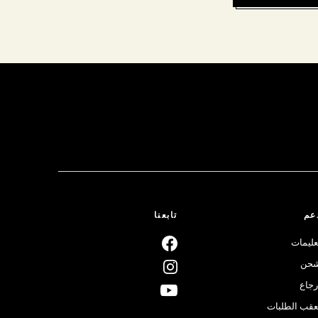
عم
تابعنا
عليمات
حن
رجاع
عقب الطلبات