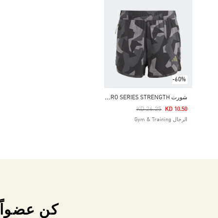
-60%
ش
ورت DESIGNED FOR TRAINING PRO SERIES STRENGTH
Price Reduced From
To
KD 26.25
KD 10.50
الرجال Gym & Training
كن عضواً 