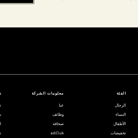
الفئة
معلومات الشركة
د
الرجال
عنا
ت
النساء
وظائف
ش
الأطفال
صحافة
ا
تخفيضات
adiClub
ت