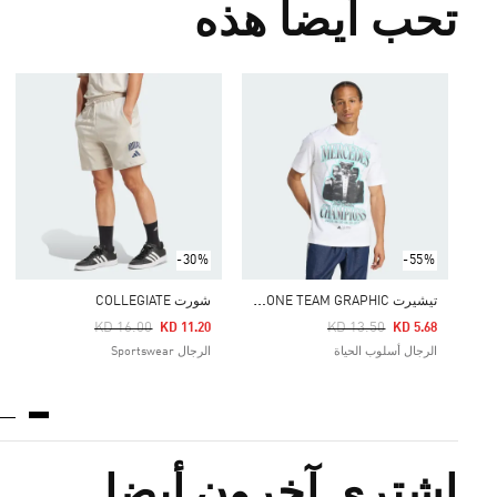
تحب أيضا هذه
-30%
-55%
ت
يشيرت MERCEDES - AMG PETRONAS FORMULA ONE TEAM GRAPHIC
شورت COLLEGIATE
Price Reduced From
To
Price Reduced From
To
KD 16.00
KD 13.50
KD 11.20
KD 5.68
الرجال أسلوب الحياة
الرجال Sportswear
اشترى آخرون أيضا