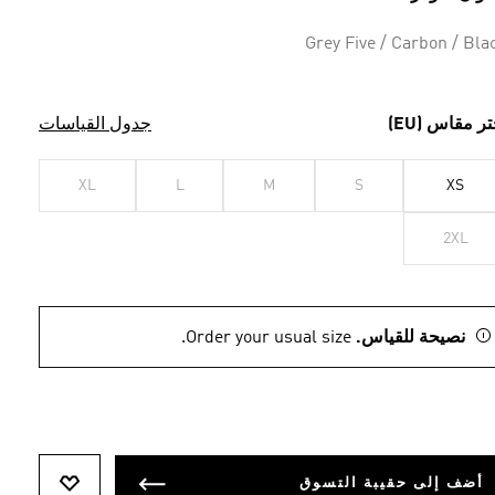
Grey Five / Carbon / Bla
تر مقاس (EU)
جدول القياسات
XL
L
M
S
XS
2XL
نصيحة للقياس.
Order your usual size.
أضف إلى حقيبة التسوق