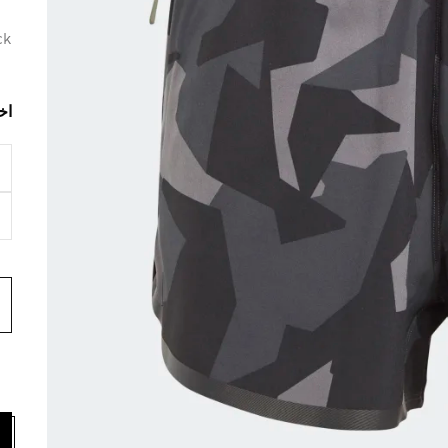
ck
اخ