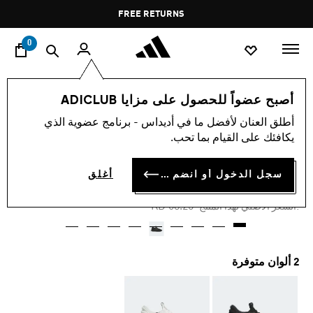
ا
Pause
FREE RETURNS
promotion
rotation
0
الرجال
أحذية
أصبح عضواً للحصول على مزايا ADICLUB
أطلق العنان لأفضل ما في أديداس - برنامج عضوية الذي
-40%
يكافئك على القيام بما تحب.
حذاء X_PLRBOOST
سجل الدخول أو انضم الآن
أغلق
KD 40.72
Price reduced from
to
KD 68.25
:السعر الأصلي لهذا المنتج
2 ألوان متوفرة