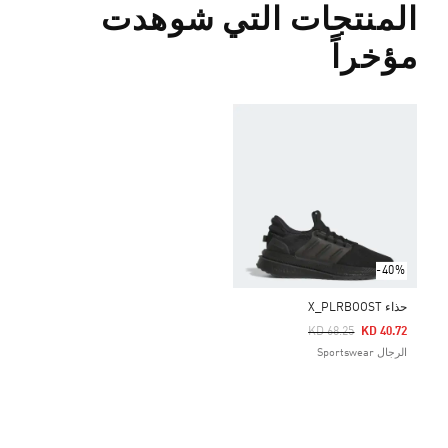
المنتجات التي شوهدت
مؤخراً
-40%
حذاء X_PLRBOOST
Price Reduced From
To
KD 68.25
KD 40.72
الرجال Sportswear