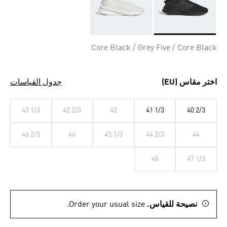
Selected
Core Black / Grey Five / Core Black
اختر مقاس (EU)
جدول القياسات
43 1/3
42 2/3
42
41 1/3
40 2/3
46 2/3
46
45 1/3
44 2/3
44
48
47 1/3
نصيحة للقياس.
Order your usual size.