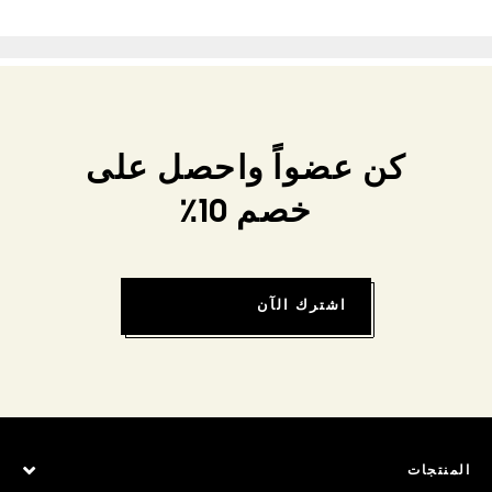
كن عضواً واحصل على
خصم 10٪
اشترك الآن
المنتجات