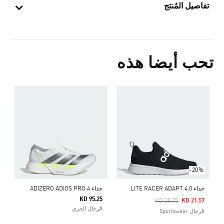
تفاصيل المُنتج
تحب أيضا هذه
5
ا
-20%
حذاء LITE RACER ADAPT 4.0
حذاء ADIZERO ADIOS PRO 4
KD 95.25
Price Reduced From
To
KD 28.75
KD 21.57
الرجال الجري
الرجال Sportswear