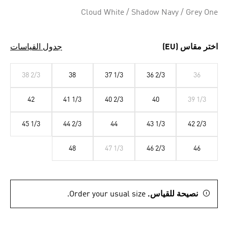
Cloud White / Shadow Navy / Grey One
اختر مقاس (EU)
جدول القياسات
38 2/3
38
37 1/3
36 2/3
36
42
41 1/3
40 2/3
40
39 1/3
45 1/3
44 2/3
44
43 1/3
42 2/3
48
47 1/3
46 2/3
46
نصيحة للقياس.
Order your usual size.