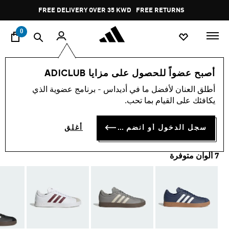
ا
Pause
FREE DELIVERY OVER 35 KWD
FREE RETURNS
promotion
rotation
0
اسلوب حياة
العلامات التجارية
الألبسة الرياضية
أحذية
أصبح عضواً للحصول على مزايا ADICLUB
أطلق العنان لأفضل ما في أديداس - برنامج عضوية الذي
حذاء VL COURT BASE
يكافئك على القيام بما تحب.
KD 23.75
سجل الدخول أو انضم الآن
أغلق
7 ألوان متوفرة