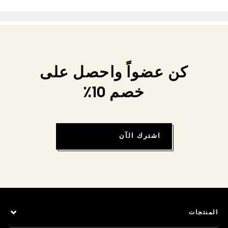
كن عضواً واحصل على
خصم 10٪
اشترك الآن
المنتجات