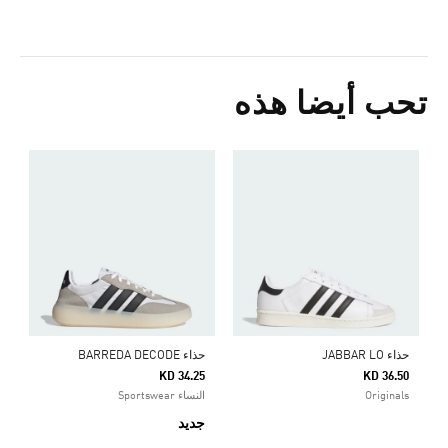
تحب أيضا هذه
ح
5
s
حذاء JABBAR LO
حذاء BARREDA DECODE
KD 34.25
KD 36.50
Originals
النساء Sportswear
جديد