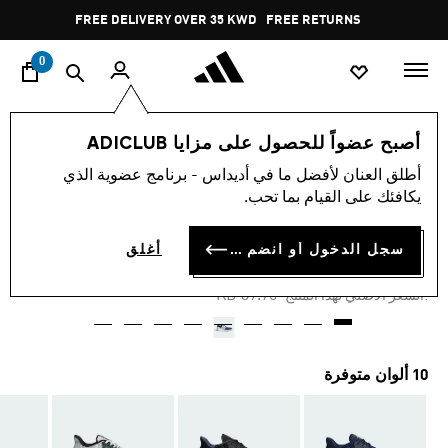
ا
Pause
FREE DELIVERY OVER 35 KWD
FREE RETURNS
promotion
rotation
0
الرجال
أحذية
أصبح عضواً للحصول على مزايا ADICLUB
أطلق العنان لأفضل ما في أديداس - برنامج عضوية الذي
-30%
يكافئك على القيام بما تحب.
حذاء ULTRADREAM DNA
سجل الدخول أو انضم الآن
أغلق
KD 26.77
Price reduced from
to
KD 39.75
:السعر الأصلي لهذا المنتج
10 ألوان متوفرة