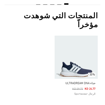
المنتجات التي شوهدت
مؤخراً
-30%
حذاء ULTRADREAM DNA
Price Reduced From
To
KD 39.75
KD 26.77
الرجال Sportswear