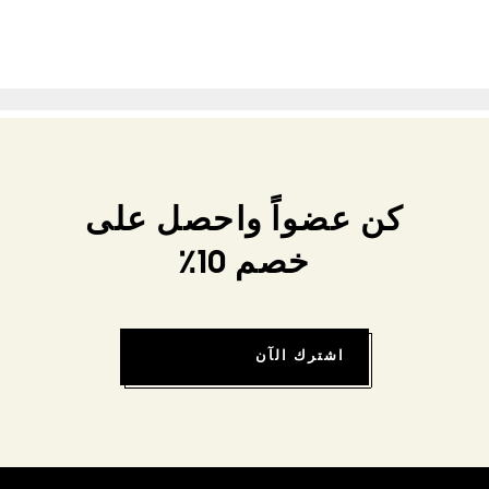
كن عضواً واحصل على
خصم 10٪
اشترك الآن