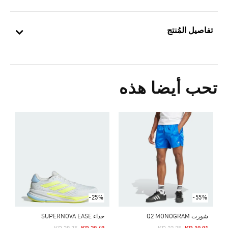
تفاصيل المُنتج
تحب أيضا هذه
ح
5
ا
-25%
-55%
شورت Q2 MONOGRAM
حذاء SUPERNOVA EASE