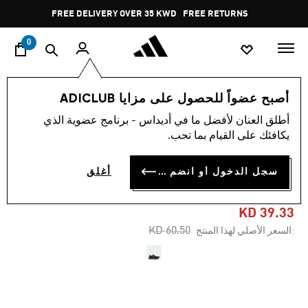
ا
Pause
FREE RETURNS
promotion
rotation
0
الرجال
أحذية
أصبح عضواً للحصول على مزايا ADICLUB
أطلق العنان لأفضل ما في أديداس - برنامج عضوية الذي
-30%
يكافئك على القيام بما تحب.
حذاء SUPERNOVA RISE 2
سجل الدخول أو انضم الآن
أغلق
RUNNING
KD 39.33
Price reduced from
to
KD 60.50
:السعر الأصلي لهذا المنتج