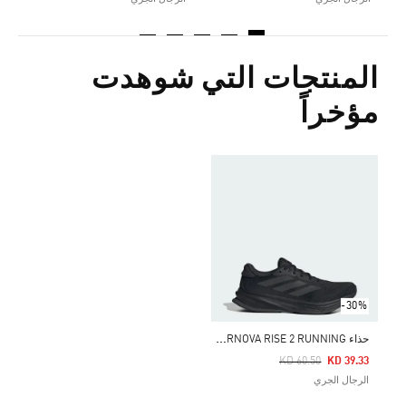
المنتجات التي شوهدت
مؤخراً
-30%
ح
ذاء SUPERNOVA RISE 2 RUNNING
Price Reduced From
To
KD 60.50
KD 39.33
الرجال الجري