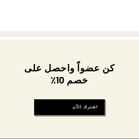
كن عضواً واحصل على
خصم 10٪
اشترك الآن