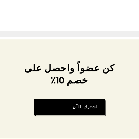
كن عضواً واحصل على
خصم 10٪
اشترك الآن