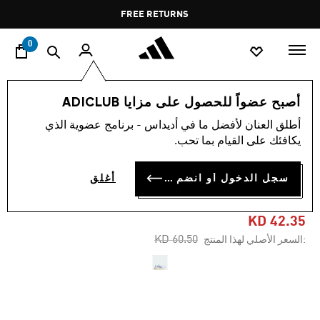
ا
Pause
FREE RETURNS
promotion
rotation
0
الرجال
أحذية
أصبح عضواً للحصول على مزايا ADICLUB
أطلق العنان لأفضل ما في أديداس - برنامج عضوية الذي
-30%
يكافئك على القيام بما تحب.
حذاء SUPERNOVA RISE 2
سجل الدخول أو انضم الآن
أغلق
RUNNING
KD 42.35
Price reduced from
to
KD 60.50
:السعر الأصلي لهذا المنتج