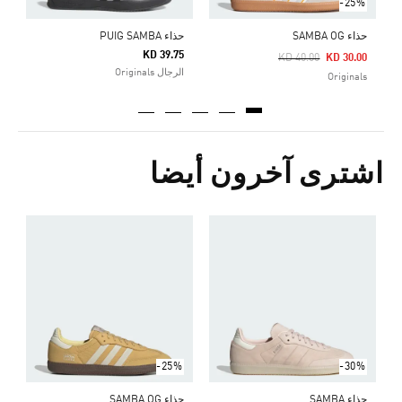
-25%
حذاء SAMBA OG
حذاء PUIG SAMBA
KD 39.75
Price Reduced From
To
KD 40.00
KD 30.00
الرجال Originals
Originals
اشترى آخرون أيضا
ح
Price Reduced From
To
0
s
-25%
-30%
حذاء SAMBA
حذاء SAMBA OG