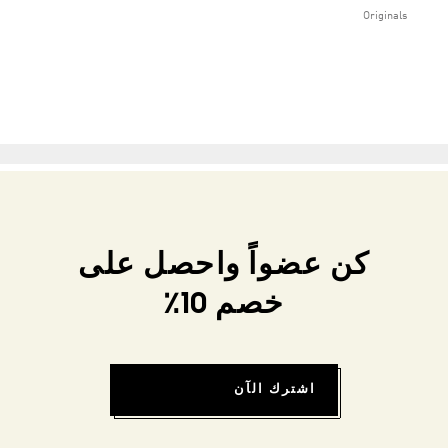
Originals
كن عضواً واحصل على
خصم 10٪
اشترك الآن