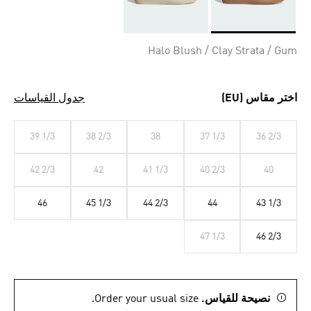
Selected
Halo Blush / Clay Strata / Gum
اختر مقاس (EU)
جدول القياسات
39 1/3
38 2/3
38
37 1/3
36 2/3
42 2/3
42
41 1/3
40 2/3
40
46
45 1/3
44 2/3
44
43 1/3
47 1/3
46 2/3
نصيحة للقياس.
Order your usual size.