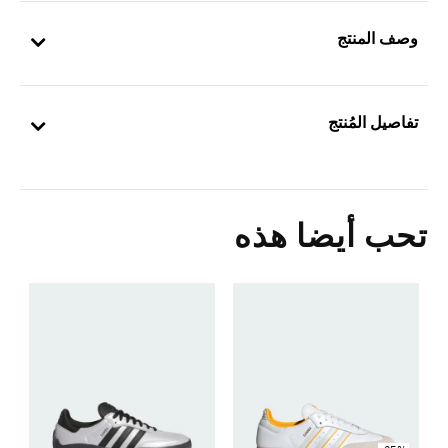
وصف المنتج
تفاصيل المُنتج
تحب أيضا هذه
ح
Price Reduced From
To
1
s