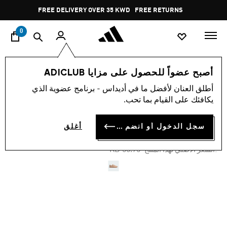
ا
Pause
FREE DELIVERY OVER 35 KWD
FREE RETURNS
promotion
rotation
0
اسلوب حياة
العلامات التجارية
أوريجينالز
أحذية
أصبح عضواً للحصول على مزايا ADICLUB
أطلق العنان لأفضل ما في أديداس - برنامج عضوية الذي
-30%
يكافئك على القيام بما تحب.
حذاء SAMBA
سجل الدخول أو انضم الآن
أغلق
KD 39.02
Price reduced from
to
KD 55.75
:السعر الأصلي لهذا المنتج