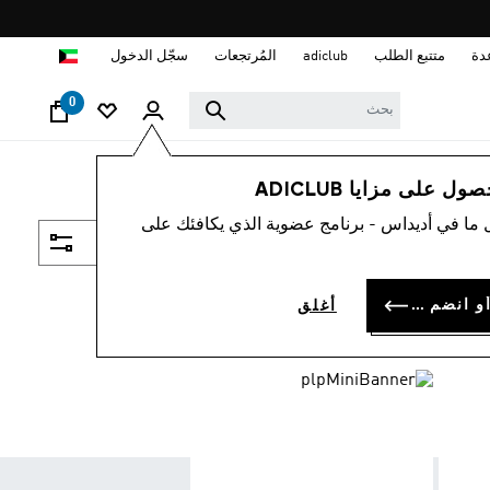
ا
دة
متتبع الطلب
adiclub
المُرتجعات
سجّل الدخول
0
 على مزايا ADICLUB
 ما في أديداس - برنامج عضوية الذي يكافئك على
فلتر و صنف
سجل الدخول أو انضم الآن
أغلق