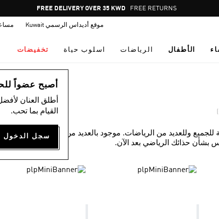
Pause
FREE DELIVERY OVER 35 KWD
FREE RETURNS
promotion
موقع أديداس الرسمي Kuwait
مساع
rotation
اء
الأطفال
الرياضات
اسلوب حياة
تخفيضات
أصبح عضواً للحصول
أطلق العنان لأفضل
القيام بما تحب.
 للجميع وللعديد من الرياضات. موجود بالعديد من التصميمات
س بشأن حذائك الرياضي بعد الآن.