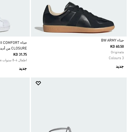
حذاء ‏BW ARMY
حذاء COMFORT
KD 60.50
CLOSURE من أديداس
Selected
Originals
KD 31.75
3 Colours
اطفال 4-8 سنوات Originals
جديد
جديد