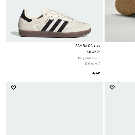
حذاء SAMBA OG
KD 47.75
Selected
النساء Originals
2 Colours
جديد