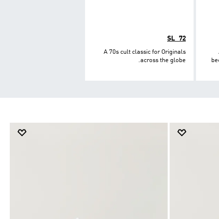
SL_72
A 70s cult classic for Originals
across the globe.
be