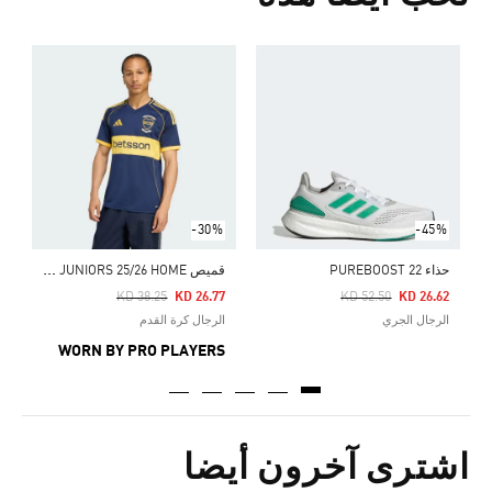
ح
Price Reduced From
To
5
ا
-30%
-45%
ق
ميص BOCA JUNIORS 25/26 HOME
حذاء PUREBOOST 22
Price Reduced From
To
Pr
KD 38.25
KD 26.77
KD 52.50
KD 26.62
الرجال الجري
الرجال كرة القدم
WORN BY PRO PLAYERS
اشترى آخرون أيضا