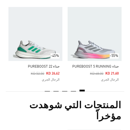
ح
Price Reduced From
To
3
ا
-45%
-55%
حذاء PUREBOOST 5 RUNNING
حذاء PUREBOOST 22
Price Reduced From
To
Price Reduced From
To
KD 52.50
KD 26.62
KD 48.00
KD 21.60
الرجال الجري
الرجال الجري
المنتجات التي شوهدت
مؤخراً