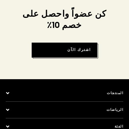
كن عضواً واحصل على
خصم 10٪
اشترك الآن
المنتجات
الرياضات
الفئة