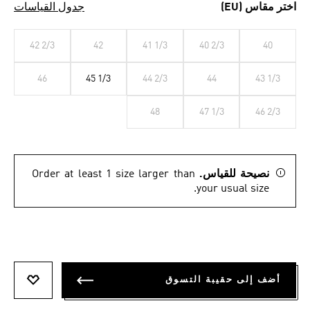
اختر مقاس (EU)
جدول القياسات
42 2/3
42
41 1/3
40 2/3
40
46
45 1/3
44 2/3
44
43 1/3
48
47 1/3
46 2/3
نصيحة للقياس.
Order at least 1 size larger than
your usual size.
أضف إلى حقيبة التسوق
أضف إلى