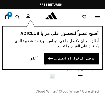
ا
Pause
FREE RETURNS
promotion
rotation
0
الرجال
أحذية
أصبح عضواً للحصول على مزايا ADICLUB
أطلق العنان لأفضل ما في أديداس - برنامج عضوية الذي
-30%
يكافئك على القيام بما تحب.
حذاء PUREBOOST 23
سجل الدخول أو انضم الآن
أغلق
KD 31.04
Price reduced from
to
KD 47.75
:السعر الأصلي لهذا المنتج
Cloud White / Cloud White / Core Black