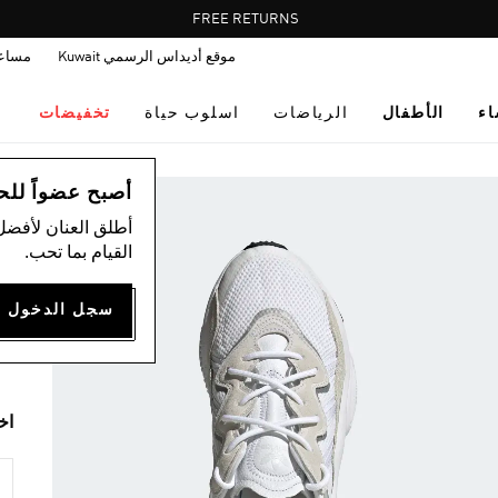
Pause
FREE RETURNS
promotion
موقع أديداس الرسمي Kuwait
مساع
rotation
اء
الأطفال
الرياضات
اسلوب حياة
تخفيضات
اس
أصبح عضواً للحصول
أطلق العنان لأفضل
حذ
القيام بما تحب.
75
ck
اخ