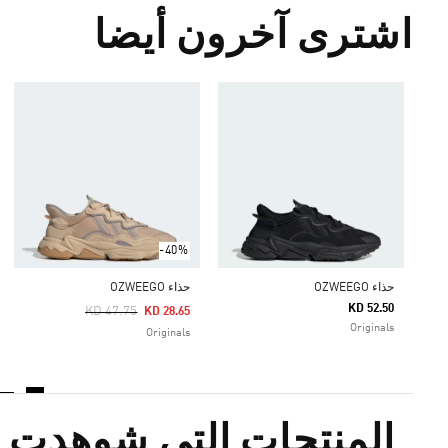
اشترى آخرون أيضا
-40%
حذاء OZWEEGO
حذاء OZWEEGO
KD 52.50
Price Reduced From
To
KD 47.75
KD 28.65
Originals
Originals
المنتجات التي شوهدت م