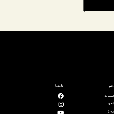
عم
تابعنا
عليمات
حن
رجاع