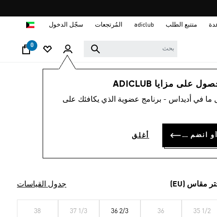
ا
دة
متتبع الطلب
adiclub
المُرتجعات
سجّل الدخول
0
لوب حياة
العلامات التجارية
أوريجينالز
أحذية
 على مزايا ADICLUB
 ما في أديداس - برنامج عضوية الذي يكافئك على
اء OZWEEGO
KD 47.
سجل الدخول أو انضم الآن
أغلق
Cloud White / Cloud White / Core Bla
تر مقاس (EU)
جدول القياسات
38
37 1/3
36 2/3
36
35 1/2