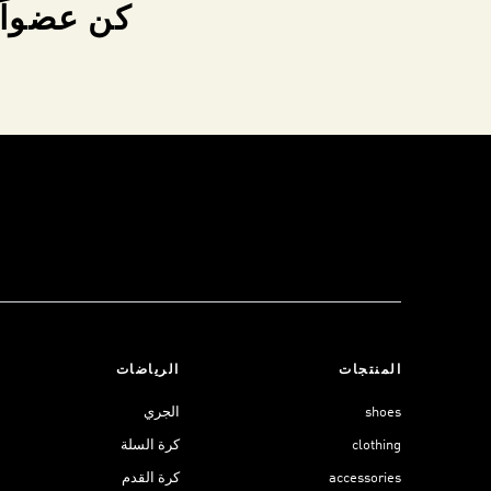
كن عضواً 
المنتجات
الرياضات
shoes
الجري
clothing
كرة السلة
accessories
كرة القدم