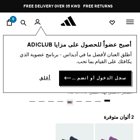
ا
Pause
FREE DELIVERY OVER 35 KWD
FREE RETURNS
promotion
rotation
0
النساء
أحذية
أصبح عضواً للحصول على مزايا ADICLUB
أطلق العنان لأفضل ما في أديداس - برنامج عضوية الذي
-50%
يكافئك على القيام بما تحب.
حذاء HAMBURG
سجل الدخول أو انضم الآن
أغلق
KD 17.89
Price reduced from
to
KD 39.75
:السعر الأصلي لهذا المنتج
2 ألوان متوفرة