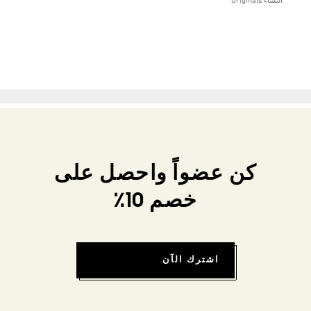
النساء Originals
كن عضواً واحصل على
خصم 10٪
اشترك الآن