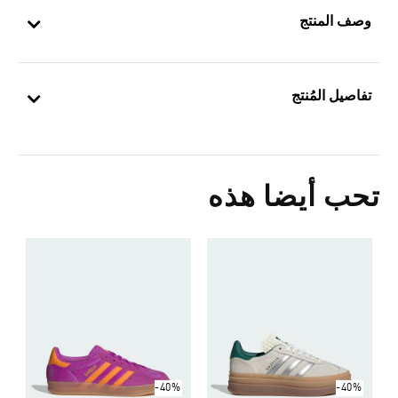
وصف المنتج
تفاصيل المُنتج
تحب أيضا هذه
ح
Price Reduced From
To
0
s
-40%
-40%