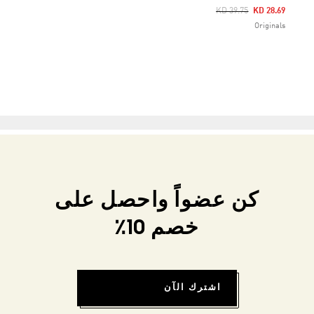
Price Reduced From
To
KD 39.75
KD 28.69
Originals
كن عضواً واحصل على
خصم 10٪
اشترك الآن