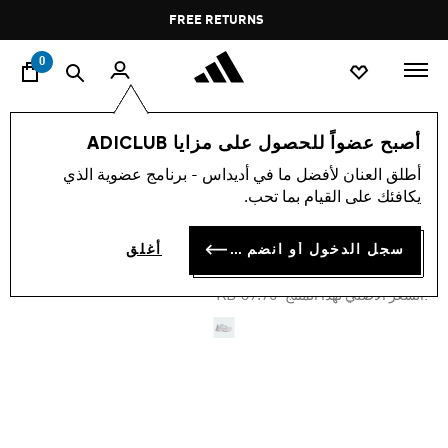
ا
Pause
FREE RETURNS
promotion
rotation
0
اسلوب حياة
العلامات التجارية
أوريجينالز
أحذية
أصبح عضواً للحصول على مزايا ADICLUB
أطلق العنان لأفضل ما في أديداس - برنامج عضوية الذي
-25%
يكافئك على القيام بما تحب.
حذاء FALCON
سجل الدخول أو انضم الآن
أغلق
KD 28.69
Price reduced from
to
KD 39.75
:السعر الأصلي لهذا المنتج