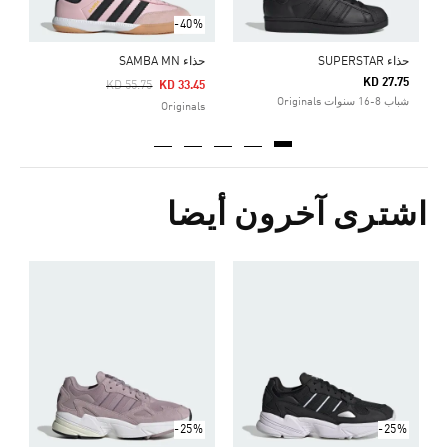
-40%
حذاء SUPERSTAR
حذاء SAMBA MN
KD 27.75
Price Reduced From
To
KD 55.75
KD 33.45
شباب 8-16 سنوات Originals
Originals
اشترى آخرون أيضا
ح
Price Reduced From
To
9
s
-25%
-25%