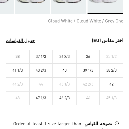
Selected
Cloud White / Cloud White / Grey One
اختر مقاس (EU)
جدول القياسات
38
37 1/3
36 2/3
36
35 1/2
41 1/3
40 2/3
40
39 1/3
38 2/3
44 2/3
44
43 1/3
42 2/3
42
48
47 1/3
46 2/3
46
45 1/3
نصيحة للقياس.
Order at least 1 size larger than