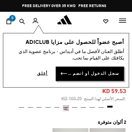
ا
Pause
FREE DELIVERY OVER 35 KWD
FREE RETURNS
promotion
rotation
0
الرياضات
كرة القدم
أحذية
أصبح عضواً للحصول على مزايا ADICLUB
أطلق العنان لأفضل ما في أديداس - برنامج عضوية الذي
-40%
يكافئك على القيام بما تحب.
حذاء F50 MESSI ELITE
سجل الدخول أو انضم الآن
أغلق
للأرضيات الصلبة
KD 59.53
Price reduced from
to
KD 103.25
:السعر الأصلي لهذا المنتج
2 ألوان متوفرة