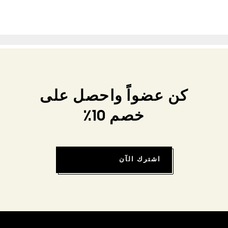
كن عضواً واحصل على
خصم 10٪
اشترك الآن