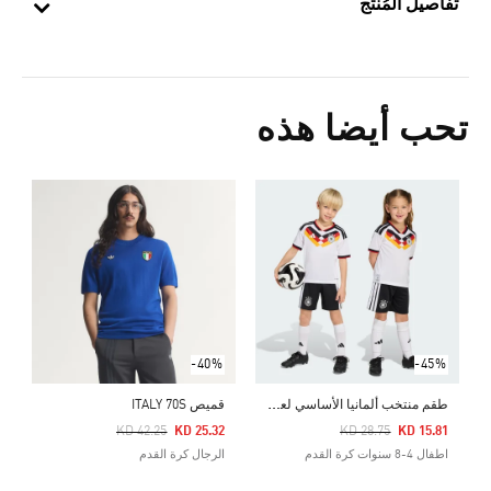
تفاصيل المُنتج
تحب أيضا هذه
0
ك
-40%
-45%
ط
قم منتخب ألمانيا الأساسي لعام 2026 للأطفال
قميص ITALY 70S
Price Reduced From
To
Price Reduced From
To
KD 42.25
KD 25.32
KD 28.75
KD 15.81
اطفال 4-8 سنوات كرة القدم
الرجال كرة القدم