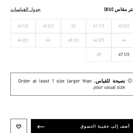
تر مقاس (EU)
جدول القياسات
43 1/3
42 2/3
42
41 1/3
40 2/3
46 2/3
46
45 1/3
44 2/3
44
48
47 1/3
نصيحة للقياس.
Order at least 1 size larger than
your usual size.
أضف إلى حقيبة التسوق