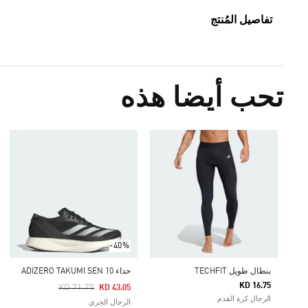
تفاصيل المُنتج
تحب أيضا هذه
-40%
بنطال طويل TECHFIT
حذاء ADIZERO TAKUMI SEN 10
KD 16.75
Price Reduced From
To
KD 71.75
KD 43.05
الرجال كرة القدم
الرجال الجري