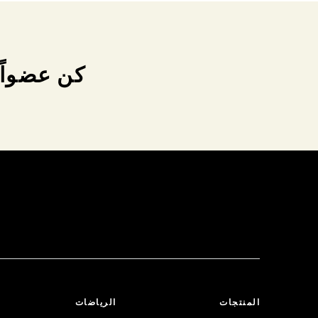
كن عضواً 
المنتجات
الرياضات