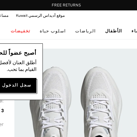
Pause
FREE RETURNS
promotion
موقع أديداس الرسمي Kuwait
مساع
rotation
اء
الأطفال
الرياضات
اسلوب حياة
تخفيضات
ال
أصبح عضواً للحصول
أطلق العنان لأفضل
القيام بما تحب.
حذا
26
:ال
3 ألوان متوفرة
er