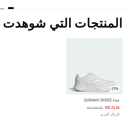
المنتجات التي شوهدت م
-35%
حذاء DURAMO SPEED
Price Reduced From
To
KD 34.25
KD 22.26
الرجال الجري