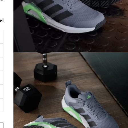
st
اخ