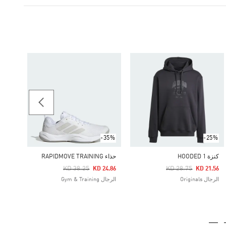
-60%
Price Reduced From
To
15.40
النساء as by Stella McCartney
-35%
-25%
كنزة HOODED 1
حذاء RAPIDMOVE TRAINING
Price Reduced From
To
Price Reduced From
To
KD 38.25
KD 28.75
KD 24.86
KD 21.56
الرجال Originals
الرجال Gym & Training