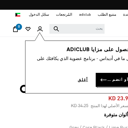
ا
دة
متتبع الطلب
adiclub
المُرتجعات
سجّل الدخول
0
رجال
أحذية
 على مزايا ADICLUB
 ما في أديداس - برنامج عضوية الذي يكافئك على
-25%
حذاء DROPSET
سجل الدخول أو انضم الآن
أغلق
CONTROL TRAININ
KD 23.
Price reduced from
to
KD 34.25
سعر الأصلي لهذا المنتج