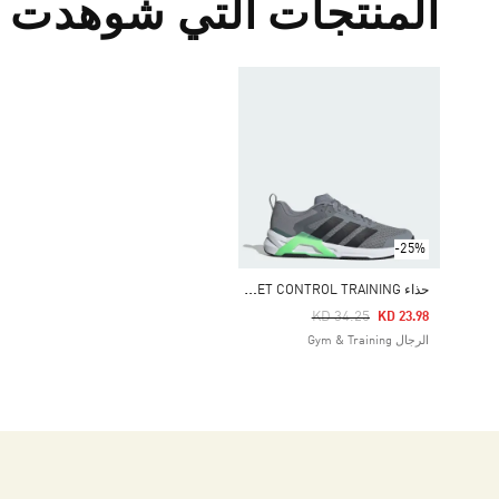
المنتجات التي شوهدت م
-25%
ح
ذاء DROPSET CONTROL TRAINING
Price Reduced From
To
KD 34.25
KD 23.98
الرجال Gym & Training