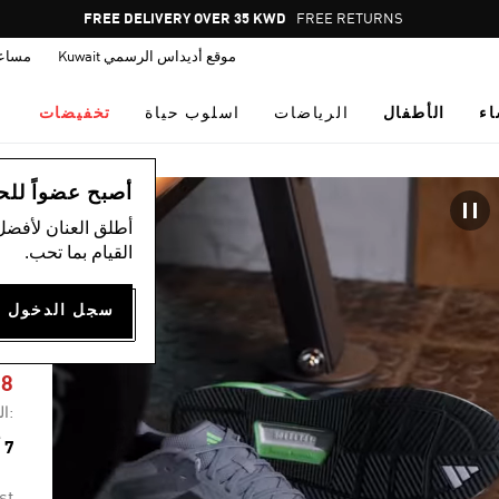
Pause
FREE RETURNS
promotion
موقع أديداس الرسمي Kuwait
مساع
rotation
اء
الأطفال
الرياضات
اسلوب حياة
تخفيضات
ال
أصبح عضواً للحصول
أطلق العنان لأفضل
القيام بما تحب.
G
98
:ال
7 ألوان متوفرة