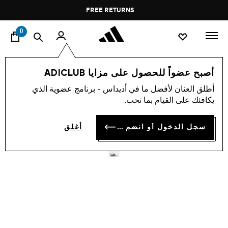
ا
Pause
FREE RETURNS
promotion
rotation
0
الرجال
أحذية
أصبح عضواً للحصول على مزايا ADICLUB
أطلق العنان لأفضل ما في أديداس - برنامج عضوية الذي
حذاء DROPSET CONTROL
يكافئك على القيام بما تحب.
TRAINING
سجل الدخول أو انضم الآن
أغلق
KD 36.50