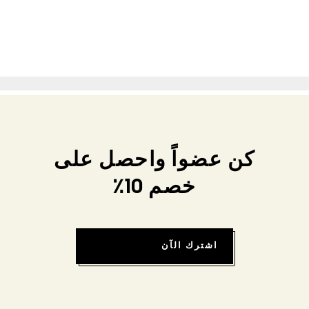
كن عضواً واحصل على
خصم 10٪
اشترك الآن