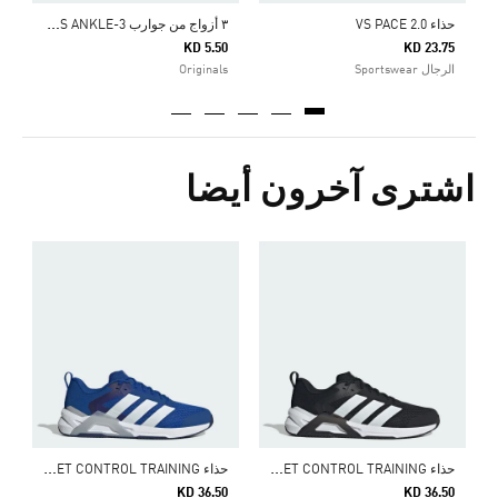
٣
أزواج من جوارب 3-STRIPES ANKLE
حذاء VS PACE 2.0
KD 5.50
KD 23.75
الرجال Sportswear
Originals
اشترى آخرون أيضا
0
ا
ح
ذاء DROPSET CONTROL TRAINING
ح
ذاء DROPSET CONTROL TRAINING
KD 36.50
KD 36.50