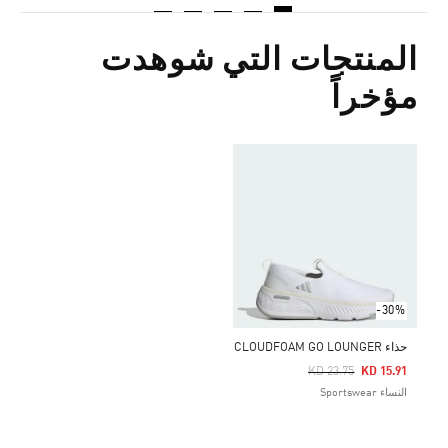
المنتجات التي شوهدت
مؤخراً
-30%
حذاء CLOUDFOAM GO LOUNGER
Price Reduced From
To
KD 23.75
KD 15.91
النساء Sportswear