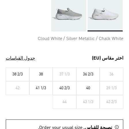
Selected
Cloud White / Silver Metallic / Chalk White
اختر مقاس (EU)
جدول القياسات
38 2/3
38
37 1/3
36 2/3
36
42
41 1/3
40 2/3
40
39 1/3
44
43 1/3
42 2/3
نصيحة للقياس.
Order your usual size.