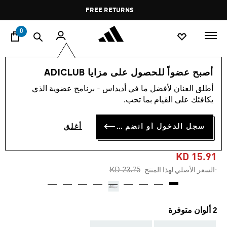
ا
Pause
FREE RETURNS
promotion
rotation
0
النساء
أحذية
أصبح عضواً للحصول على مزايا ADICLUB
أطلق العنان لأفضل ما في أديداس - برنامج عضوية الذي
-30%
يكافئك على القيام بما تحب.
حذاء CLOUDFOAM GO
سجل الدخول أو انضم الآن
أغلق
LOUNGER
KD 15.91
Price reduced from
to
KD 23.75
:السعر الأصلي لهذا المنتج
2 ألوان متوفرة