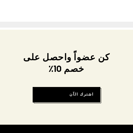
كن عضواً واحصل على
خصم 10٪
اشترك الآن