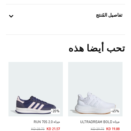
تفاصيل المُنتج
تحب أيضا هذه
ح
Price Reduced From
To
4
ا
-20%
-45%
حذاء ULTRADREAM BOLD
حذاء RUN 70S 2.0
Price Reduced From
To
Price Reduced From
To
KD 28.75
KD 21.57
KD 39.75
KD 19.88