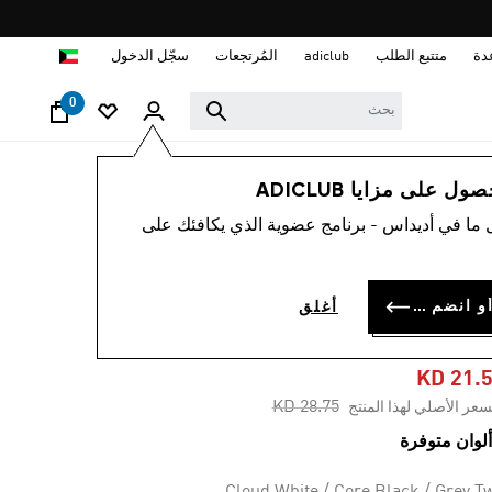
ا
دة
متتبع الطلب
adiclub
المُرتجعات
سجّل الدخول
0
نساء
أحذية
 على مزايا ADICLUB
 ما في أديداس - برنامج عضوية الذي يكافئك على
-20%
حذاء AMPLIMOVE
سجل الدخول أو انضم الآن
أغلق
TRAININ
KD 21.
Price reduced from
to
KD 28.75
سعر الأصلي لهذا المنتج