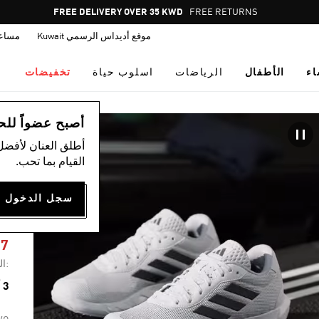
Pause
FREE DELIVERY OVER 35 KWD
FREE RETURNS
promotion
موقع أديداس الرسمي Kuwait
مساع
rotation
اء
الأطفال
الرياضات
اسلوب حياة
تخفيضات
ال
أصبح عضواً للحصول
أطلق العنان لأفضل
القيام بما تحب.
G
57
:ال
3 ألوان متوفرة