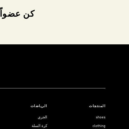
كن عضواً 
المنتجات
الرياضات
shoes
الجري
clothing
كرة السلة