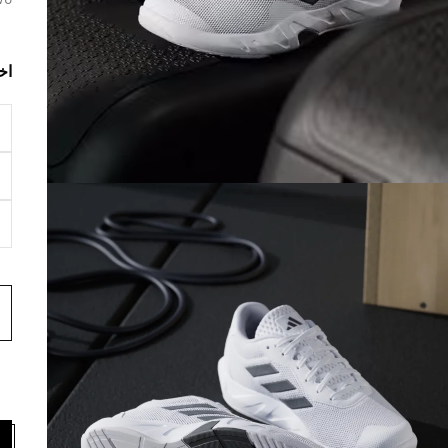
wo
اخ