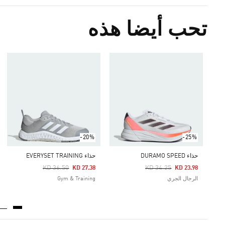
تحب أيضا هذه
-20%
-25%
حذاء DURAMO SPEED
حذاء EVERYSET TRAINING
Price Reduced From
To
Price Reduced From
To
KD 36.50
KD 34.25
KD 27.38
KD 23.98
الرجال الجري
Gym & Training