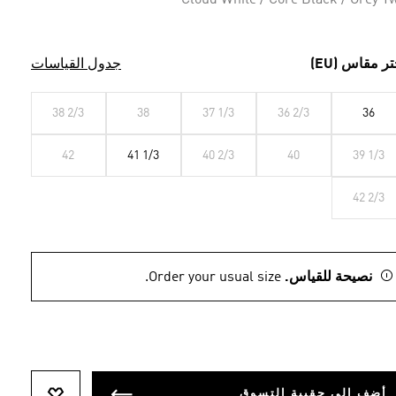
Cloud White / Core Black / Grey T
تر مقاس (EU)
جدول القياسات
38 2/3
38
37 1/3
36 2/3
36
42
41 1/3
40 2/3
40
39 1/3
42 2/3
نصيحة للقياس.
Order your usual size.
أضف إلى حقيبة التسوق