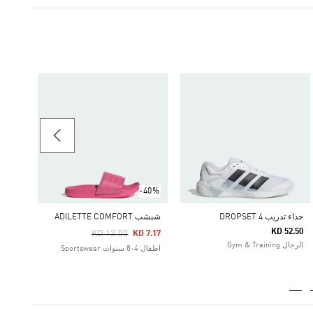
-40%
Price Reduced From
To
15.75
اطفال 4-8 سنوات كرة ا
-40%
حذاء تدريب DROPSET 4
شبشب ADILETTE COMFORT
KD 52.50
Price Reduced From
To
KD 12.00
KD 7.17
الرجال Gym & Training
اطفال 4-8 سنوات Sportswear