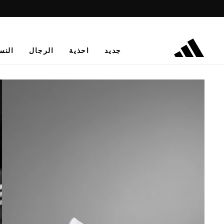
جديد
احذية
الرجال
النس