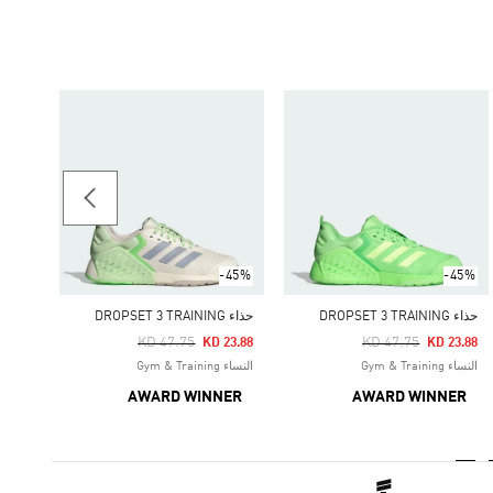
-20%
حذاء AMPLIMOVE TRAINING
Price Reduced From
To
21.57
الرجال & Training
-45%
-45%
حذاء DROPSET 3 TRAINING
حذاء DROPSET 3 TRAINING
Price Reduced From
To
Price Reduced From
To
KD 47.75
KD 47.75
KD 23.88
KD 23.88
النساء Gym & Training
النساء Gym & Training
AWARD WINNER
AWARD WINNER