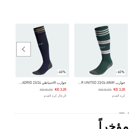
-25%
جوارب FUTURE ICON -
Price Reduced From
To
 4.85
swear
-60%
-60%
ج
وارب MANCHESTER UNITED 23/24 AWAY
ج
وارب الاحتياطي REAL MADRID 23/24
Price Reduced From
To
Price Reduced From
To
KD 8.00
KD 8.00
KD 3.20
KD 3.20
كرة القدم
الرجال كرة القدم
ؤخراً