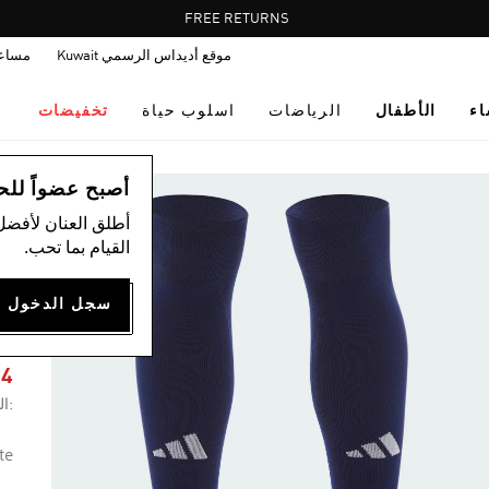
Pause
FREE RETURNS
promotion
موقع أديداس الرسمي Kuwait
مساع
rotation
اء
الأطفال
الرياضات
اسلوب حياة
تخفيضات
ال
أصبح عضواً للحصول
أطلق العنان لأفضل
القيام بما تحب.
Y
K
54
:ال
te