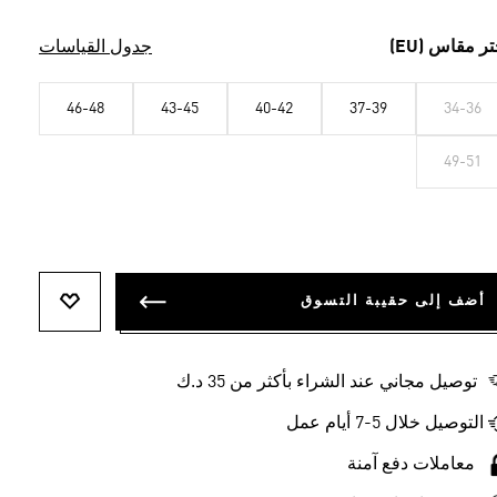
تر مقاس (EU)
جدول القياسات
46-48
43-45
40-42
37-39
34-36
49-51
أضف إلى حقيبة التسوق
أضف إلى ل
توصيل مجاني عند الشراء بأكثر من 35 د.ك
التوصيل خلال 5-7 أيام عمل
معاملات دفع آمنة