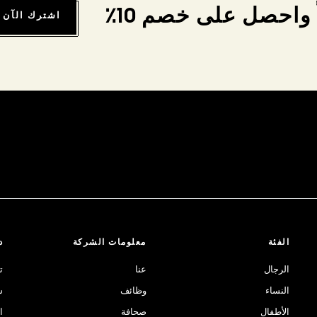
واحصل على خصم 10٪
اشترك الآن
الفئة
معلومات الشركة
د
الرجال
عنا
ت
النساء
وظائف
ش
الأطفال
صحافة
ا