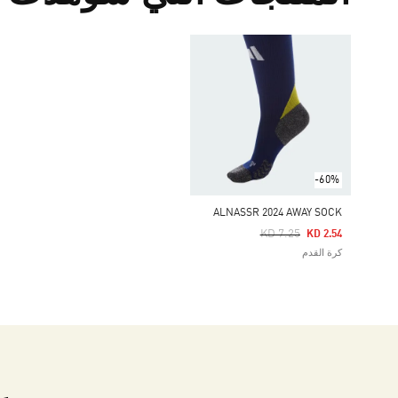
-60%
ALNASSR 2024 AWAY SOCK
Price Reduced From
To
KD 7.25
KD 2.54
كرة القدم