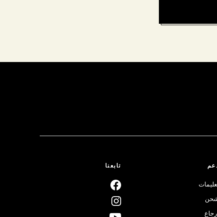
عم
تابعنا
عليمات
حن
رجاع