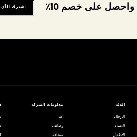
واحصل على خصم 10٪
اشترك الآن
الفئة
معلومات الشركة
د
الرجال
عنا
ت
النساء
وظائف
ش
الأطفال
صحافة
ا