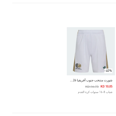
-40%
ش
ورت منتخب جنوب أفريقيا 26 الاحتياطي للأطفال
Price Reduced From
To
KD 16.75
KD 10.05
شباب 8-16 سنوات كرة القدم