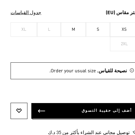
تر مقاس (EU)
جدول القياسات
XL
L
M
S
XS
2XL
نصيحة للقياس.
Order your usual size.
أضف إلى حقيبة التسوق
أضف إلى ل
توصيل مجاني عند الشراء بأكثر من 35 د.ك