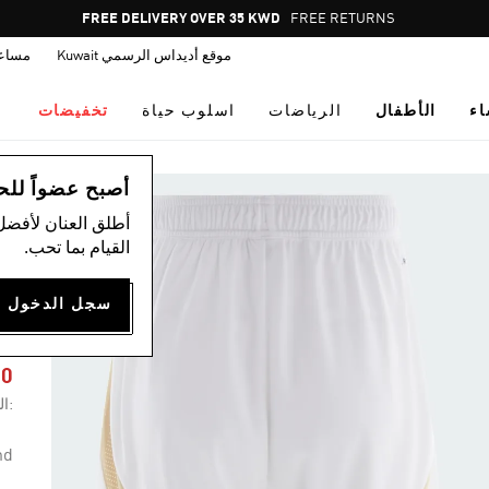
Pause
FREE DELIVERY OVER 35 KWD
FREE RETURNS
promotion
موقع أديداس الرسمي Kuwait
مساع
rotation
اء
الأطفال
الرياضات
اسلوب حياة
تخفيضات
ال
أصبح عضواً للحصول
أطلق العنان لأفضل
القيام بما تحب.
E
N
70
:ال
nd