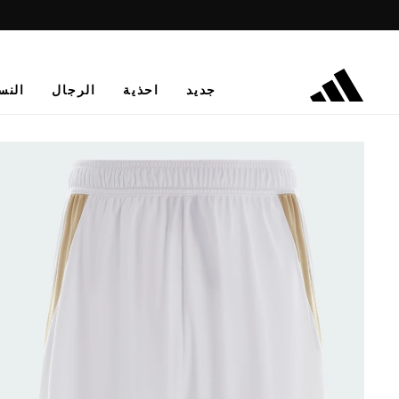
جديد
احذية
الرجال
النس