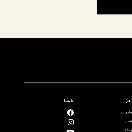
عم
تابعنا
عليمات
حن
رجاع