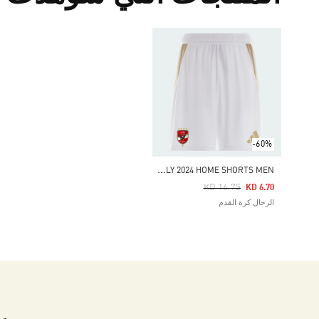
-60%
A
L AHLY 2024 HOME SHORTS MEN
Price Reduced From
To
KD 16.75
KD 6.70
الرجال كرة القدم