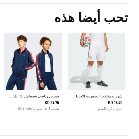
تحب أيضا هذه
ش
ورت منتخب السعودية الاحتياطي لعام 2026
ق
ميص رياضي فضفاض FIREBIRD
KD 39.75
KD 16.75
الرجال كرة القدم
شباب 8-16 سنوات Originals