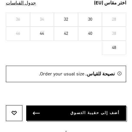
اختر مقاس (EU)
جدول القياسات
36
34
32
30
28
46
44
42
40
38
48
نصيحة للقياس.
Order your usual size.
أضف إلى حقيبة التسوق
أضف إلى