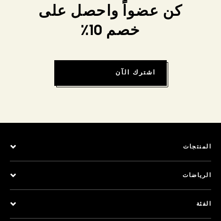
كن عضواً واحصل على
خصم 10٪
اشترك الآن
المنتجات
الرياضات
الفئة