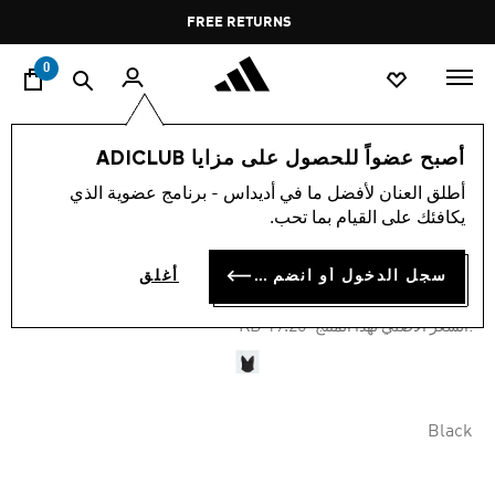
ا
Pause
FREE RETURNS
promotion
rotation
0
النساء
ملابس
أصبح عضواً للحصول على مزايا ADICLUB
أطلق العنان لأفضل ما في أديداس - برنامج عضوية الذي
-60%
يكافئك على القيام بما تحب.
كورسيه ATLANTA CUT LINE
سجل الدخول أو انضم الآن
أغلق
KD 6.74
Price reduced from
to
KD 19.25
:السعر الأصلي لهذا المنتج
Black