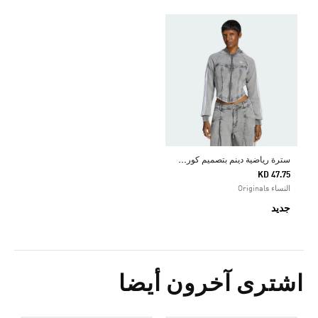
س
ترة رياضية دينم بتصميم كورسيه من تشكيلة SUPERSTAR
KD 47.75
النساء Originals
جديد
اشترى آخرون أيضا