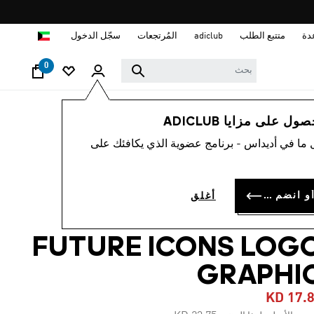
ا
دة
متتبع الطلب
adiclub
المُرتجعات
سجّل الدخول
0
رجال
ملابس
 على مزايا ADICLUB
 ما في أديداس - برنامج عضوية الذي يكافئك على
-25%
كنزة ADIDAS
سجل الدخول أو انضم الآن
أغلق
SPORTSWEA
FUTURE ICONS LOG
GRAPHI
KD 17.