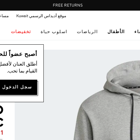
Pause
FREE RETURNS
promotion
موقع أديداس الرسمي Kuwait
مساع
rotation
اء
الأطفال
الرياضات
اسلوب حياة
تخفيضات
ال
أصبح عضواً للحصول
أطلق العنان لأفضل
القيام بما تحب.
R
O
C
81