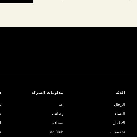
الفئة
معلومات الشركة
د
الرجال
عنا
ت
النساء
وظائف
ش
الأطفال
صحافة
ا
تخفيضات
adiClub
ت