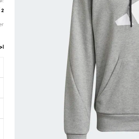
:ال
2 ألوان متوفرة
er
اخ