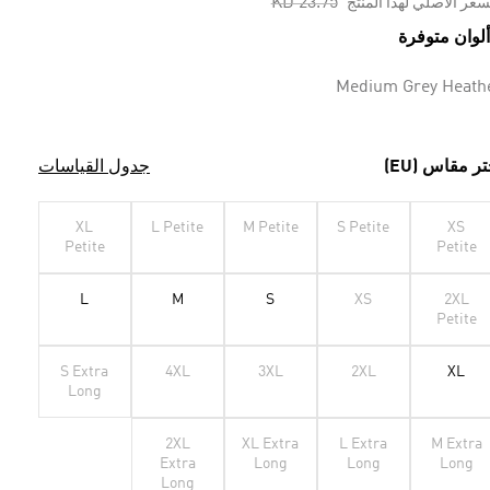
Price reduced from
to
KD 23.75
سعر الأصلي لهذا المنتج
Medium Grey Heath
تر مقاس (EU)
جدول القياسات
XL
L Petite
M Petite
S Petite
XS
Petite
Petite
L
M
S
XS
2XL
Petite
S Extra
4XL
3XL
2XL
XL
Long
2XL
XL Extra
L Extra
M Extra
Extra
Long
Long
Long
Long