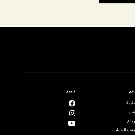
عم
تابعنا
عليمات
حن
رجاع
عقب الطلبات