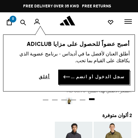
ا
Pause
FREE DELIVERY OVER 35 KWD
FREE RETURNS
promotion
rotation
0
الرجال
ملابس
أصبح عضواً للحصول على مزايا ADICLUB
أطلق العنان لأفضل ما في أديداس - برنامج عضوية الذي
-45%
يكافئك على القيام بما تحب.
قميص رياضي NEUCLASSICS
سجل الدخول أو انضم الآن
أغلق
KD 18.23
Price reduced from
to
KD 35.75
:السعر الأصلي لهذا المنتج
2 ألوان متوفرة