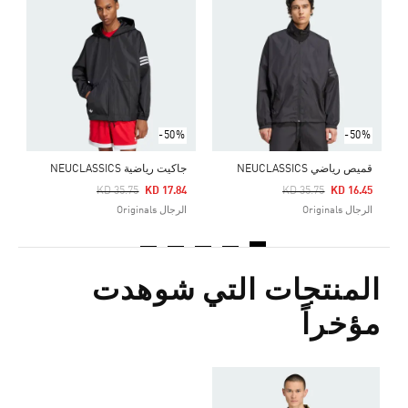
ت
Price Reduced From
To
9
ا
-50%
-50%
قميص رياضي NEUCLASSICS
جاكيت رياضية NEUCLASSICS
Price Reduced From
To
Price Reduced From
To
KD 35.75
KD 17.84
KD 35.75
KD 16.45
الرجال Originals
الرجال Originals
المنتجات التي شوهدت
مؤخراً