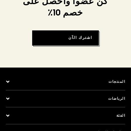
كن عضواً واحصل على
خصم 10٪
اشترك الآن
المنتجات
الرياضات
الفئة