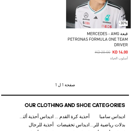
-30%
قبعة MERCEDES - AMG
PETRONAS FORMULA ONE TEAM
DRIVER
Price Reduced Fro
To
KD 20.00
KD 14.00
أسلوب الحياة
صفحة
1 ل 1
OUR CLOTHING AND SHOE CATEGORIES
اديداس سامبا
أحذية كرة القدم للرجال
اديداس أحذية ألترا بوست للرجال
بدلات رياضية للرجال
اديداس تخفيضات
أحذية للرجال