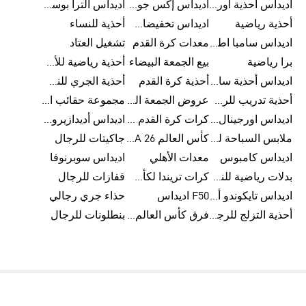
اديداس أحذية أورجينالز
اديداس إكس جود بيلينغهام
اديداس ألترا بوست
أحذية رياضية
اديداس تخفيضات للأطفال
أحذية للنساء
اديداس سامبا اطفال
معدات كرة القدم
تشغيل العتاد
برا رياضية
بيع الجمعة البيضاء
أحذية رياضية للأطفال
اديداس أحذية سامبا للنساء
أحذية كرة القدم
أحذية الجري للنساء
أحذية تدريب للرجال
عروض الجمعة البيضاء للرجال
مجموعة حقائب الظهر
اديداس اورجينال ملابس
كرات كرة القدم للرجال
اديداس أديدازيرو معدات الجري
ملابس السباحة للرجال
كأس العالم FIFA 26™
جاكيتات للرجال
اديداس كامبوس
معدات الأهلي
اديداس سوبرنوفا
بدلات رياضية للنساء
كرات تريندا لكأس العالم FIFA 26™
قفازات للرجال
اديداس تايكوندو أورجنالز
F50 اديداس
حذاء جري رجالي
أحذية التزلج للرجال
فرق كأس العالم FIFA 26™
بنطلونات للرجال