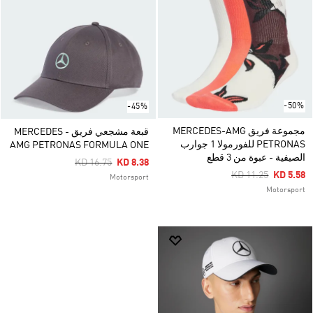
-50%
-45%
مجموعة فريق MERCEDES-AMG
قبعة مشجعي فريق MERCEDES -
PETRONAS للفورمولا 1 جوارب
AMG PETRONAS FORMULA ONE
الصيفية - عبوة من 3 قطع
Price Reduced From
To
KD 16.75
KD 8.38
Price Reduced Fr
To
KD 11.25
KD 5.58
Motorsport
Motorsport