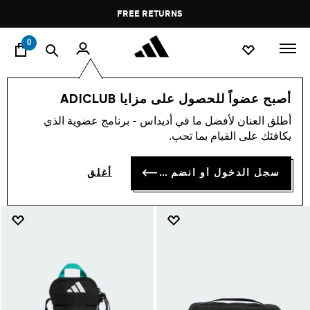
ا
Pause
FREE DELIVERY OVER 35 KWD
FREE RETURNS
promotion
rotation
0
Accessories
Motorsport
الرياضات
أصبح عضواً للحصول على مزايا ADICLUB
ACCESSORIES
أطلق العنان لأفضل ما في أديداس - برنامج عضوية الذي
(31)
يكافئك على القيام بما تحب.
فلتر و صنف
صور كبيرة
سجل الدخول أو انضم الآن
أغلق