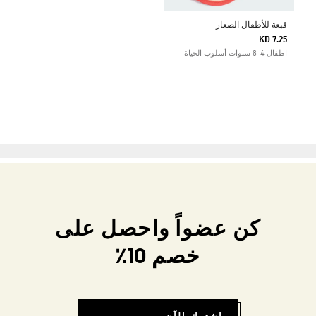
قبعة للأطفال الصغار
KD 7.25
اطفال 4-8 سنوات أسلوب الحياة
كن عضواً واحصل على
خصم 10٪