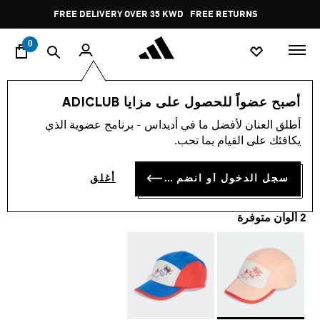
ا
Pause
FREE DELIVERY OVER 35 KWD
FREE RETURNS
promotion
rotation
0
الأطفال
اكسسوارات
أصبح عضواً للحصول على مزايا ADICLUB
أطلق العنان لأفضل ما في أديداس - برنامج عضوية الذي
قبعة للأطفال الصغار
يكافئك على القيام بما تحب.
KD 7.25
سجل الدخول أو انضم الآن
أغلق
2 ألوان متوفرة