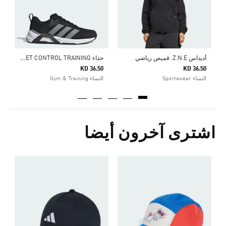
ح
ذاء DROPSET CONTROL TRAINING
أديداس Z.N.E. قميص رياضي
KD 36.50
KD 36.50
النساء Sportswear
النساء Gym & Training
اشترى آخرون أيضا
ح
0
ا