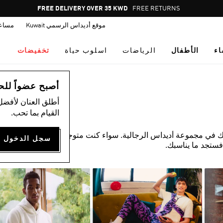
Pause
FREE DELIVERY OVER 35 KWD
FREE RETURNS
promotion
موقع أديداس الرسمي Kuwait
مساع
rotation
اء
الأطفال
الرياضات
اسلوب حياة
تخفيضات
أصبح عضواً للحصول
أطلق العنان لأفضل
القيام بما تحب.
ك في مجموعة أديداس الرجالية. سواء كنت متوجهًا إلى صالة
فستجد ما يناسبك.