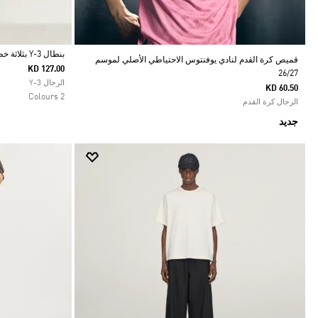
بنطال Y-3 بثلاثة خطوط مناسب للزي الرياضي
قميص كرة القدم لنادي يوفنتوس الاحتياطي الأصلي لموسم
KD 127.00
26/27
Selected
الرجال Y-3
KD 60.50
2 Colours
الرجال كرة القدم
جديد