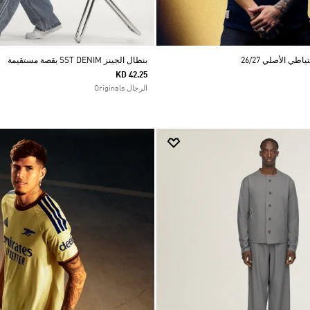
ي الأصلي 26/27
بنطال الجينز SST DENIM بقصة مستقيمة
KD 42.25
الرجال Originals