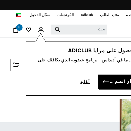
ا
دة
متتبع الطلب
adiclub
المُرتجعات
سجّل الدخول
0
 على مزايا ADICLUB
 ما في أديداس - برنامج عضوية الذي يكافئك على
فلتر و صنف
سجل الدخول أو انضم الآن
أغلق