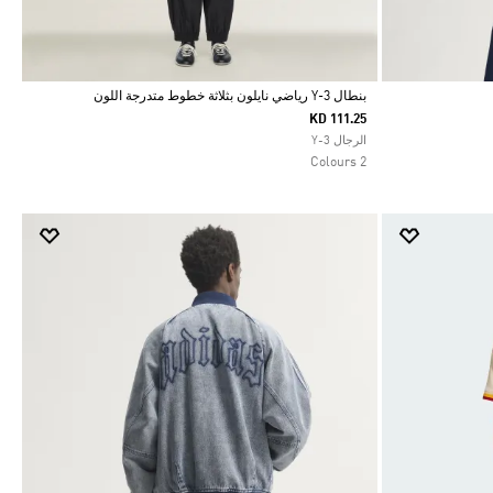
بنطال Y-3 رياضي نايلون بثلاثة خطوط متدرجة اللون
KD 111.25
Selected
الرجال Y-3
2 Colours