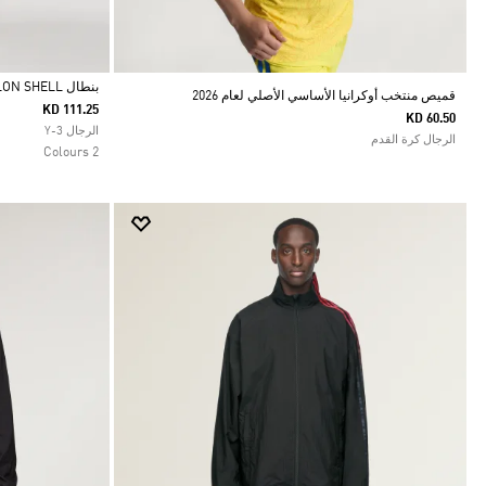
بنطال Y-3 RAW EDGE 3 STRIPES NYLON SHELL
قميص منتخب أوكرانيا الأساسي الأصلي لعام 2026
KD 111.25
KD 60.50
Selected
الرجال Y-3
الرجال كرة القدم
2 Colours